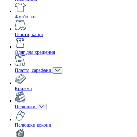
Футболки
Шорти, капрі
Одяг для хрещення
Плаття, сарафани
Крижма
Пелюшки
Пелюшки кокони