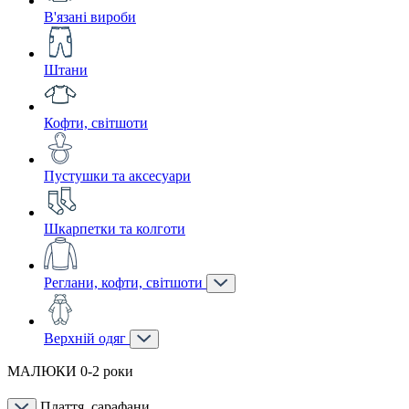
В'язані вироби
Штани
Кофти, світшоти
Пустушки та аксесуари
Шкарпетки та колготи
Реглани, кофти, світшоти
Верхній одяг
МАЛЮКИ 0-2 роки
Плаття, сарафани