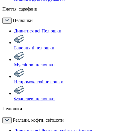
Плаття, сарафани
Пелюшки
Дивитися всі Пелюшки
Бавовняні пелюшки
Муслінові пелюшки
Непромокаючі пелюшки
Фланелеві пелюшки
Пелюшки
Реглани, кофти, світшоти
Дивитися всі Реглани, кофти, світшоти