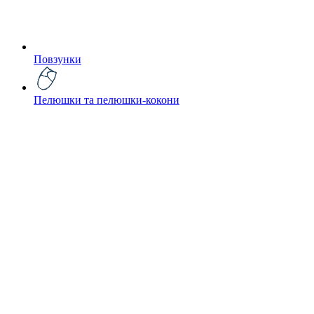
Повзунки
Пелюшки та пелюшки-кокони