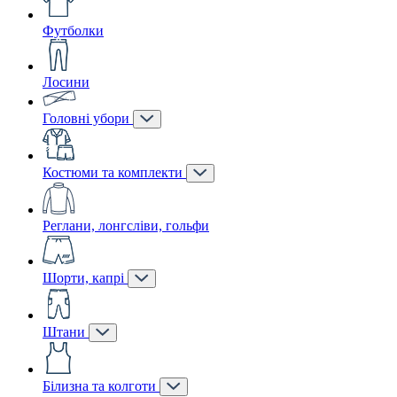
Футболки
Лосини
Головні убори
Костюми та комплекти
Реглани, лонгсліви, гольфи
Шорти, капрі
Штани
Білизна та колготи