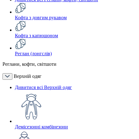
Кофта з довгим рукавом
Кофта з капюшоном
Реглан (лонгслів)
Реглани, кофти, світшоти
Верхній одяг
Дивитися всі Верхній одяг
Демісезонні комбінезони