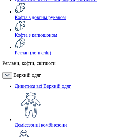
Кофта з довгим рукавом
Кофта з капюшоном
Реглан (лонгслів)
Реглани, кофти, світшоти
Верхній одяг
Дивитися всі Верхній одяг
Демісезонні комбінезони