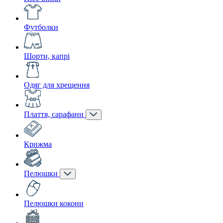
Футболки
Шорти, капрі
Одяг для хрещення
Плаття, сарафани
Крижма
Пелюшки
Пелюшки кокони