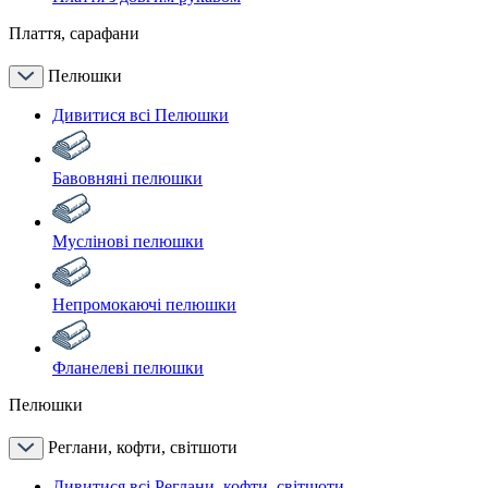
Плаття, сарафани
Пелюшки
Дивитися всі Пелюшки
Бавовняні пелюшки
Муслінові пелюшки
Непромокаючі пелюшки
Фланелеві пелюшки
Пелюшки
Реглани, кофти, світшоти
Дивитися всі Реглани, кофти, світшоти