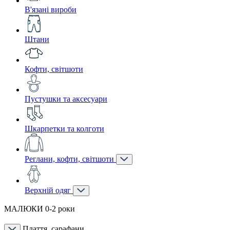
В'язані вироби
Штани
Кофти, світшоти
Пустушки та аксесуари
Шкарпетки та колготи
Реглани, кофти, світшоти
Верхній одяг
МАЛЮКИ 0-2 роки
Плаття, сарафани