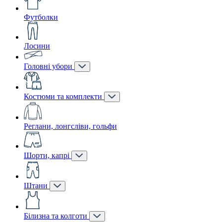
Футболки
Лосини
Головні убори
Костюми та комплекти
Реглани, лонгсліви, гольфи
Шорти, капрі
Штани
Білизна та колготи