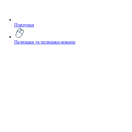
Повзунки
Пелюшки та пелюшки-кокони