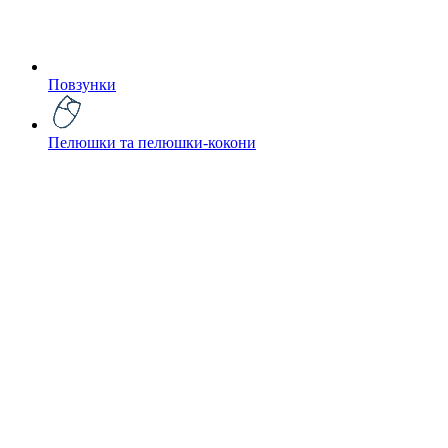
Повзунки
Пелюшки та пелюшки-кокони