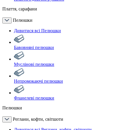
Плаття, сарафани
Пелюшки
Дивитися всі Пелюшки
Бавовняні пелюшки
Муслінові пелюшки
Непромокаючі пелюшки
Фланелеві пелюшки
Пелюшки
Реглани, кофти, світшоти
Дивитися всі Реглани, кофти, світшоти