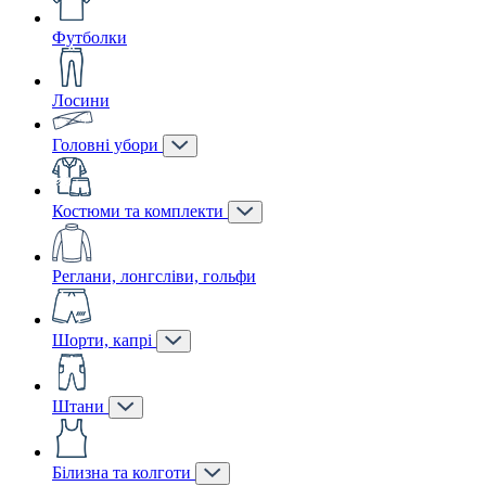
Футболки
Лосини
Головні убори
Костюми та комплекти
Реглани, лонгсліви, гольфи
Шорти, капрі
Штани
Білизна та колготи