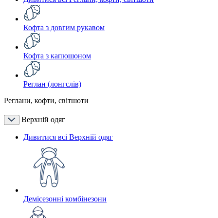
Кофта з довгим рукавом
Кофта з капюшоном
Реглан (лонгслів)
Реглани, кофти, світшоти
Верхній одяг
Дивитися всі Верхній одяг
Демісезонні комбінезони