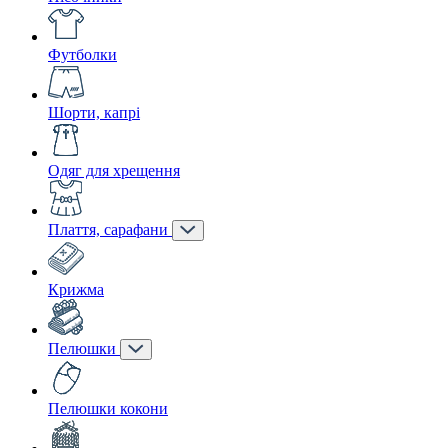
Футболки
Шорти, капрі
Одяг для хрещення
Плаття, сарафани
Крижма
Пелюшки
Пелюшки кокони