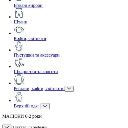
В'язані вироби
Штани
Кофти, світшоти
Пустушки та аксесуари
Шкарпетки та колготи
Реглани, кофти, світшоти
Верхній одяг
МАЛЮКИ 0-2 роки
Плаття, сарафани