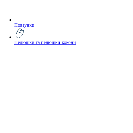
Повзунки
Пелюшки та пелюшки-кокони