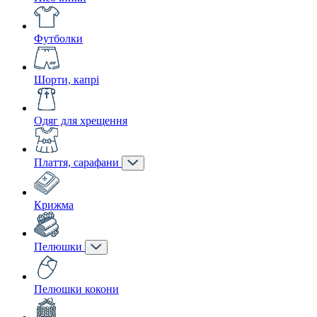
Футболки
Шорти, капрі
Одяг для хрещення
Плаття, сарафани
Крижма
Пелюшки
Пелюшки кокони