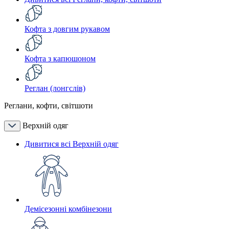
Кофта з довгим рукавом
Кофта з капюшоном
Реглан (лонгслів)
Реглани, кофти, світшоти
Верхній одяг
Дивитися всі Верхній одяг
Демісезонні комбінезони