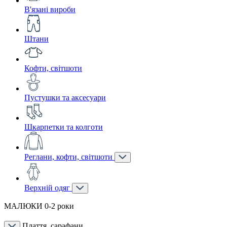
В'язані вироби
Штани
Кофти, світшоти
Пустушки та аксесуари
Шкарпетки та колготи
Реглани, кофти, світшоти
Верхній одяг
МАЛЮКИ 0-2 роки
Плаття, сарафани