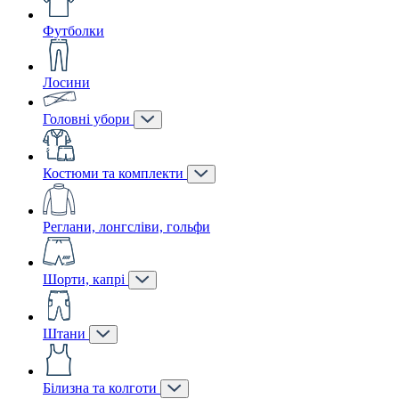
Футболки
Лосини
Головні убори
Костюми та комплекти
Реглани, лонгсліви, гольфи
Шорти, капрі
Штани
Білизна та колготи