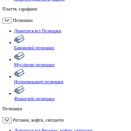
Плаття, сарафани
Пелюшки
Дивитися всі Пелюшки
Бавовняні пелюшки
Муслінові пелюшки
Непромокаючі пелюшки
Фланелеві пелюшки
Пелюшки
Реглани, кофти, світшоти
Дивитися всі Реглани, кофти, світшоти