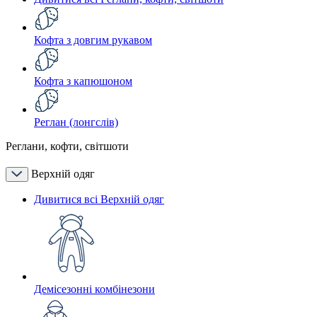
Кофта з довгим рукавом
Кофта з капюшоном
Реглан (лонгслів)
Реглани, кофти, світшоти
Верхній одяг
Дивитися всі Верхній одяг
Демісезонні комбінезони