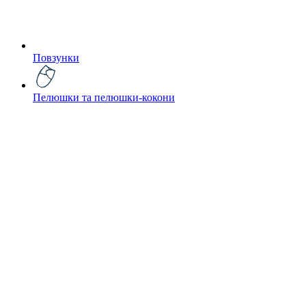
Повзунки
Пелюшки та пелюшки-кокони