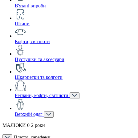
В'язані вироби
Штани
Кофти, світшоти
Пустушки та аксесуари
Шкарпетки та колготи
Реглани, кофти, світшоти
Верхній одяг
МАЛЮКИ 0-2 роки
Плаття, сарафани