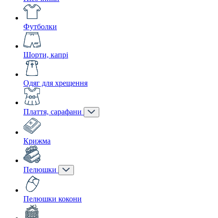
Футболки
Шорти, капрі
Одяг для хрещення
Плаття, сарафани
Крижма
Пелюшки
Пелюшки кокони