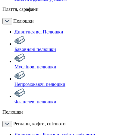
Плаття, сарафани
Пелюшки
Дивитися всі Пелюшки
Бавовняні пелюшки
Муслінові пелюшки
Непромокаючі пелюшки
Фланелеві пелюшки
Пелюшки
Реглани, кофти, світшоти
Дивитися всі Реглани, кофти, світшоти