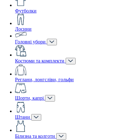
Футболки
Лосини
Головні убори
Костюми та комплекти
Реглани, лонгсліви, гольфи
Шорти, капрі
Штани
Білизна та колготи