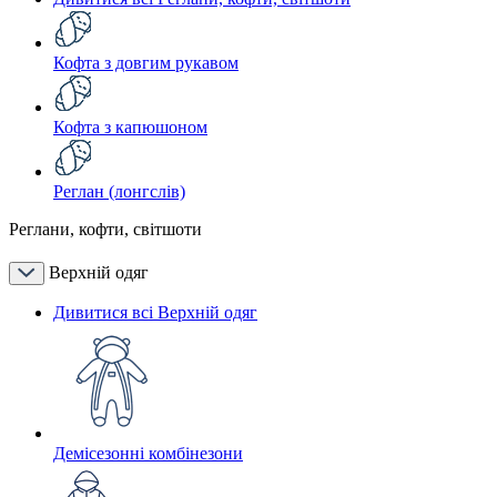
Кофта з довгим рукавом
Кофта з капюшоном
Реглан (лонгслів)
Реглани, кофти, світшоти
Верхній одяг
Дивитися всі Верхній одяг
Демісезонні комбінезони