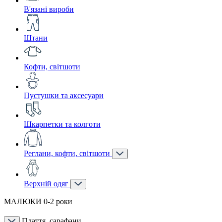
В'язані вироби
Штани
Кофти, світшоти
Пустушки та аксесуари
Шкарпетки та колготи
Реглани, кофти, світшоти
Верхній одяг
МАЛЮКИ 0-2 роки
Плаття, сарафани