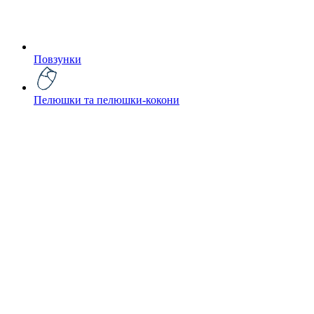
Повзунки
Пелюшки та пелюшки-кокони