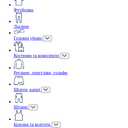
Футболки
Лосини
Головні убори
Костюми та комплекти
Реглани, лонгсліви, гольфи
Шорти, капрі
Штани
Білизна та колготи