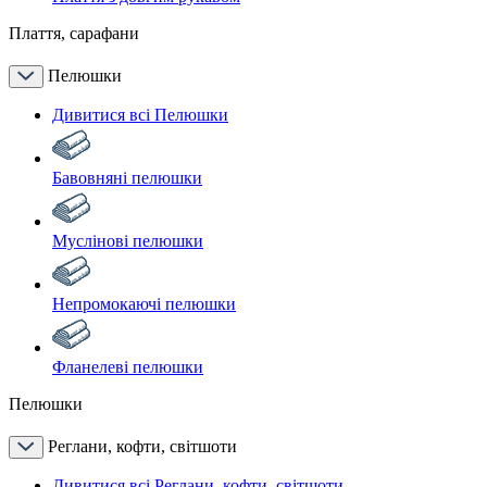
Плаття, сарафани
Пелюшки
Дивитися всі Пелюшки
Бавовняні пелюшки
Муслінові пелюшки
Непромокаючі пелюшки
Фланелеві пелюшки
Пелюшки
Реглани, кофти, світшоти
Дивитися всі Реглани, кофти, світшоти