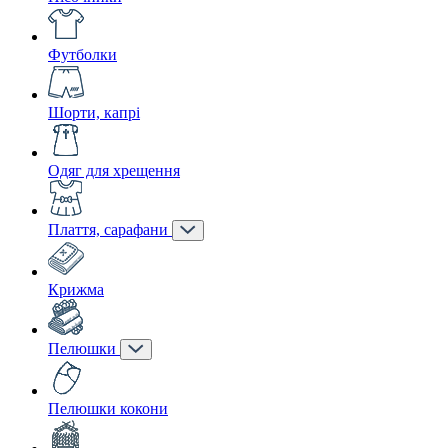
Футболки
Шорти, капрі
Одяг для хрещення
Плаття, сарафани
Крижма
Пелюшки
Пелюшки кокони