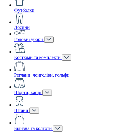
Футболки
Лосини
Головні убори
Костюми та комплекти
Реглани, лонгсліви, гольфи
Шорти, капрі
Штани
Білизна та колготи