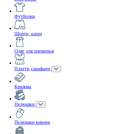
Футболки
Шорти, капрі
Одяг для хрещення
Плаття, сарафани
Крижма
Пелюшки
Пелюшки кокони