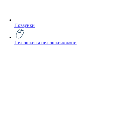
Повзунки
Пелюшки та пелюшки-кокони