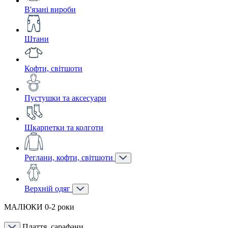
В'язані вироби
Штани
Кофти, світшоти
Пустушки та аксесуари
Шкарпетки та колготи
Реглани, кофти, світшоти
Верхній одяг
МАЛЮКИ 0-2 роки
Плаття, сарафани