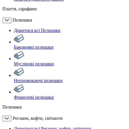
Плаття, сарафани
Пелюшки
Дивитися всі Пелюшки
Бавовняні пелюшки
Муслінові пелюшки
Непромокаючі пелюшки
Фланелеві пелюшки
Пелюшки
Реглани, кофти, світшоти
Дивитися всі Реглани, кофти, світшоти