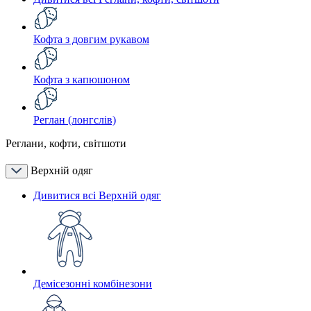
Кофта з довгим рукавом
Кофта з капюшоном
Реглан (лонгслів)
Реглани, кофти, світшоти
Верхній одяг
Дивитися всі Верхній одяг
Демісезонні комбінезони