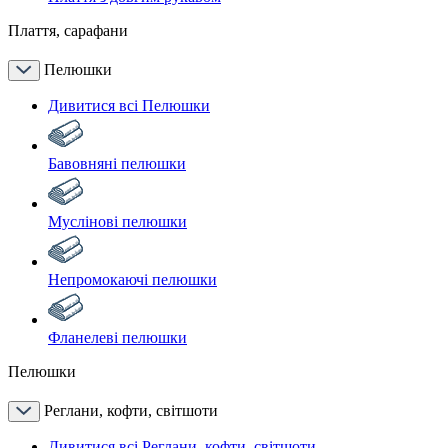
Плаття, сарафани
Пелюшки
Дивитися всі Пелюшки
Бавовняні пелюшки
Муслінові пелюшки
Непромокаючі пелюшки
Фланелеві пелюшки
Пелюшки
Реглани, кофти, світшоти
Дивитися всі Реглани, кофти, світшоти