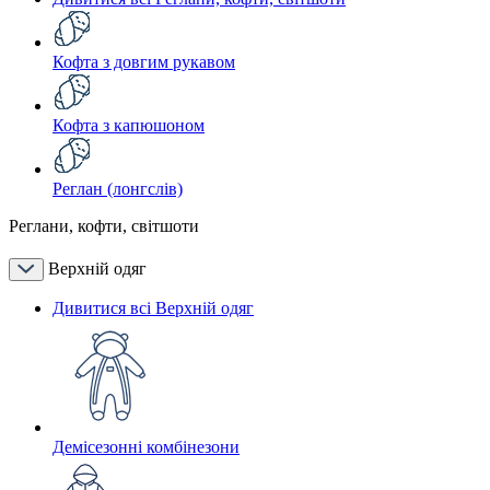
Кофта з довгим рукавом
Кофта з капюшоном
Реглан (лонгслів)
Реглани, кофти, світшоти
Верхній одяг
Дивитися всі Верхній одяг
Демісезонні комбінезони