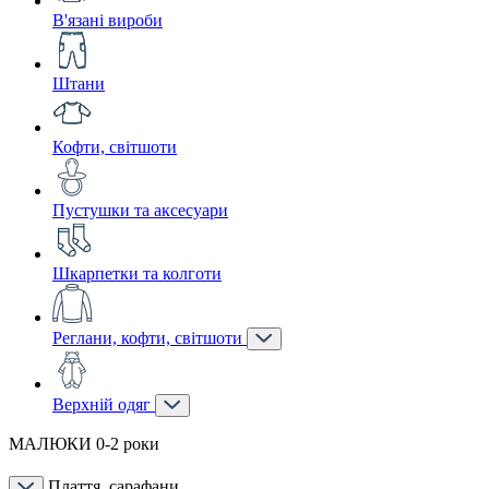
В'язані вироби
Штани
Кофти, світшоти
Пустушки та аксесуари
Шкарпетки та колготи
Реглани, кофти, світшоти
Верхній одяг
МАЛЮКИ 0-2 роки
Плаття, сарафани