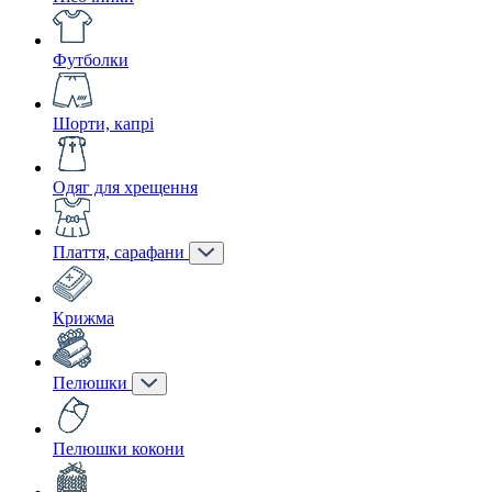
Футболки
Шорти, капрі
Одяг для хрещення
Плаття, сарафани
Крижма
Пелюшки
Пелюшки кокони