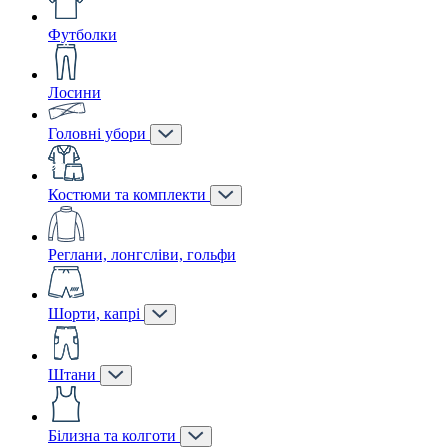
Футболки
Лосини
Головні убори
Костюми та комплекти
Реглани, лонгсліви, гольфи
Шорти, капрі
Штани
Білизна та колготи