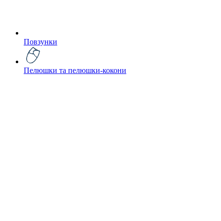
Повзунки
Пелюшки та пелюшки-кокони