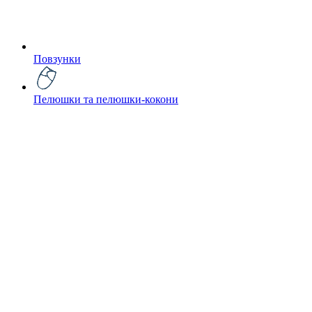
Повзунки
Пелюшки та пелюшки-кокони