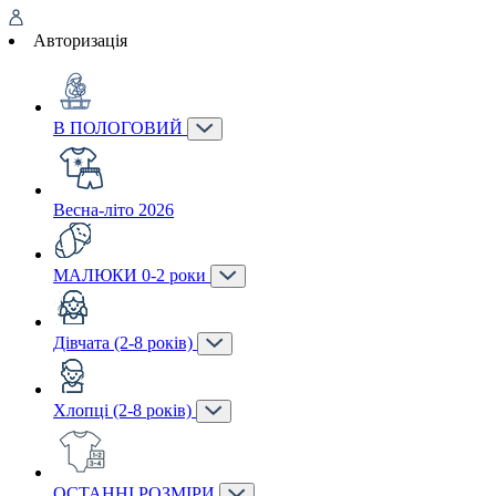
Авторизація
В ПОЛОГОВИЙ
Весна-літо 2026
МАЛЮКИ 0-2 роки
Дівчата (2-8 років)
Хлопці (2-8 років)
ОСТАННІ РОЗМІРИ