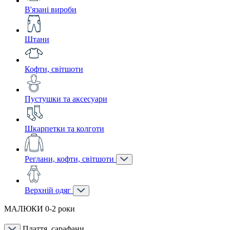
В'язані вироби
Штани
Кофти, світшоти
Пустушки та аксесуари
Шкарпетки та колготи
Реглани, кофти, світшоти
Верхній одяг
МАЛЮКИ 0-2 роки
Плаття, сарафани