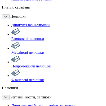
Плаття, сарафани
Пелюшки
Дивитися всі Пелюшки
Бавовняні пелюшки
Муслінові пелюшки
Непромокаючі пелюшки
Фланелеві пелюшки
Пелюшки
Реглани, кофти, світшоти
Дивитися всі Реглани, кофти, світшоти