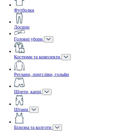
Футболки
Лосини
Головні убори
Костюми та комплекти
Реглани, лонгсліви, гольфи
Шорти, капрі
Штани
Білизна та колготи