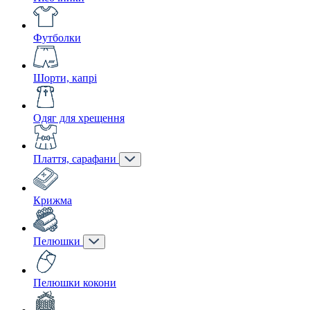
Футболки
Шорти, капрі
Одяг для хрещення
Плаття, сарафани
Крижма
Пелюшки
Пелюшки кокони