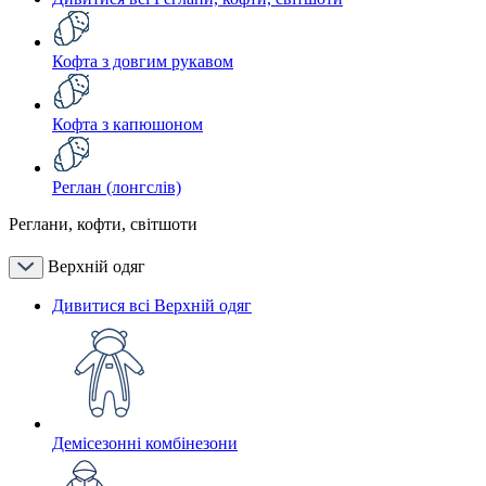
Кофта з довгим рукавом
Кофта з капюшоном
Реглан (лонгслів)
Реглани, кофти, світшоти
Верхній одяг
Дивитися всі Верхній одяг
Демісезонні комбінезони