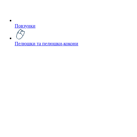
Повзунки
Пелюшки та пелюшки-кокони