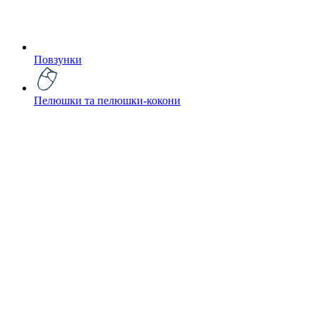
Повзунки
Пелюшки та пелюшки-кокони