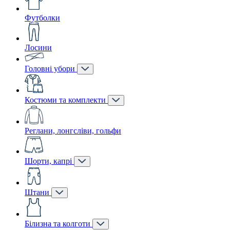
Футболки
Лосини
Головні убори
Костюми та комплекти
Реглани, лонгсліви, гольфи
Шорти, капрі
Штани
Білизна та колготи