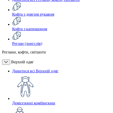
Кофта з довгим рукавом
Кофта з капюшоном
Реглан (лонгслів)
Реглани, кофти, світшоти
Верхній одяг
Дивитися всі Верхній одяг
Демісезонні комбінезони