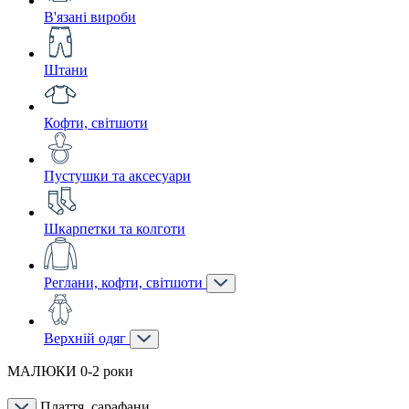
В'язані вироби
Штани
Кофти, світшоти
Пустушки та аксесуари
Шкарпетки та колготи
Реглани, кофти, світшоти
Верхній одяг
МАЛЮКИ 0-2 роки
Плаття, сарафани