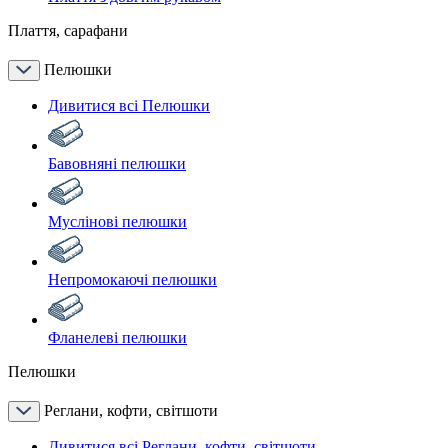
Плаття, сарафани
Пелюшки
Дивитися всі Пелюшки
Бавовняні пелюшки
Муслінові пелюшки
Непромокаючі пелюшки
Фланелеві пелюшки
Пелюшки
Реглани, кофти, світшоти
Дивитися всі Реглани, кофти, світшоти