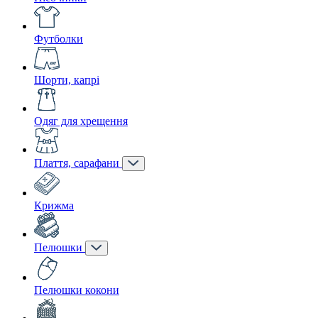
Футболки
Шорти, капрі
Одяг для хрещення
Плаття, сарафани
Крижма
Пелюшки
Пелюшки кокони