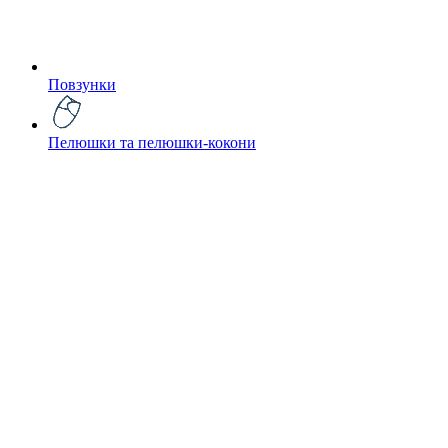
Повзунки
Пелюшки та пелюшки-кокони