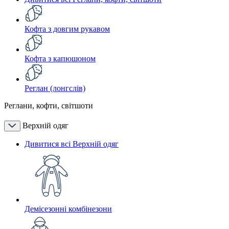
Кофта з довгим рукавом
Кофта з капюшоном
Реглан (лонгслів)
Реглани, кофти, світшоти
Верхній одяг
Дивитися всі Верхній одяг
Демісезонні комбінезони