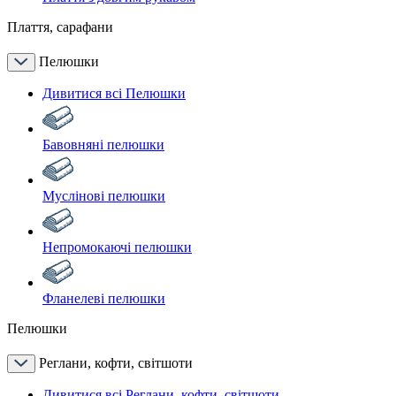
Плаття, сарафани
Пелюшки
Дивитися всі Пелюшки
Бавовняні пелюшки
Муслінові пелюшки
Непромокаючі пелюшки
Фланелеві пелюшки
Пелюшки
Реглани, кофти, світшоти
Дивитися всі Реглани, кофти, світшоти