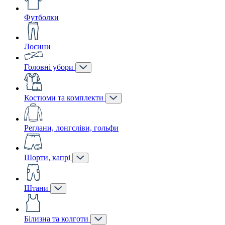
Футболки
Лосини
Головні убори
Костюми та комплекти
Реглани, лонгсліви, гольфи
Шорти, капрі
Штани
Білизна та колготи