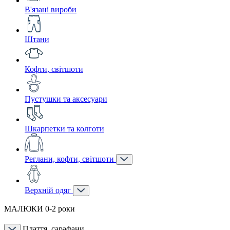
В'язані вироби
Штани
Кофти, світшоти
Пустушки та аксесуари
Шкарпетки та колготи
Реглани, кофти, світшоти
Верхній одяг
МАЛЮКИ 0-2 роки
Плаття, сарафани