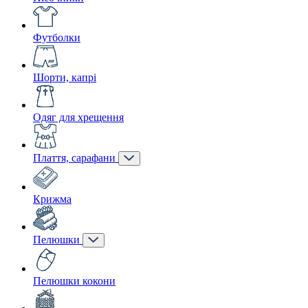
Футболки
Шорти, капрі
Одяг для хрещення
Плаття, сарафани
Крижма
Пелюшки
Пелюшки кокони