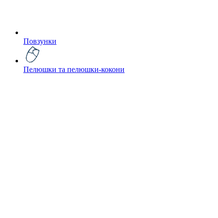
Повзунки
Пелюшки та пелюшки-кокони