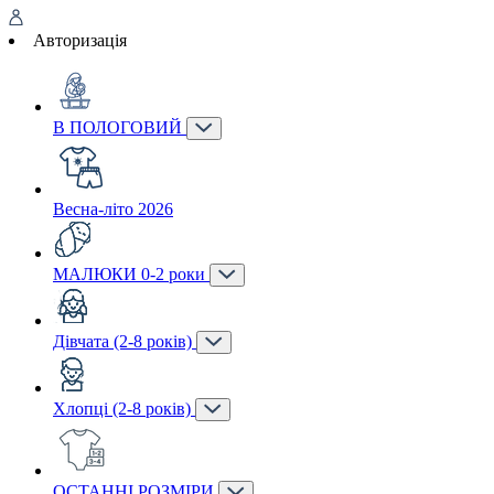
Авторизація
В ПОЛОГОВИЙ
Весна-літо 2026
МАЛЮКИ 0-2 роки
Дівчата (2-8 років)
Хлопці (2-8 років)
ОСТАННІ РОЗМІРИ