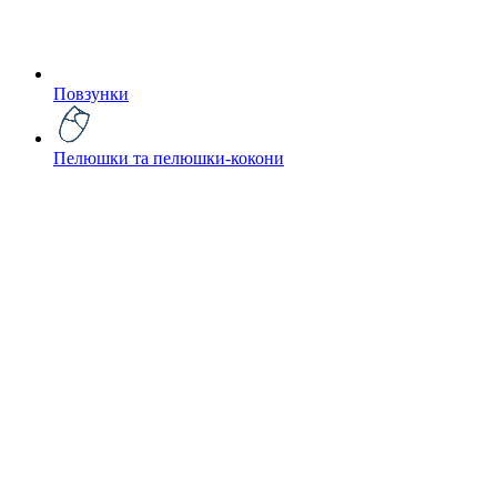
Повзунки
Пелюшки та пелюшки-кокони