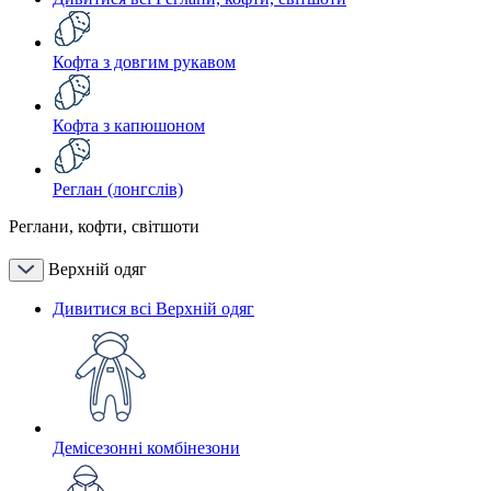
Кофта з довгим рукавом
Кофта з капюшоном
Реглан (лонгслів)
Реглани, кофти, світшоти
Верхній одяг
Дивитися всі Верхній одяг
Демісезонні комбінезони