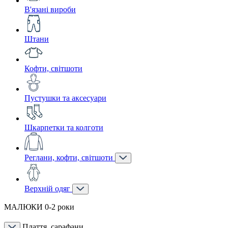
В'язані вироби
Штани
Кофти, світшоти
Пустушки та аксесуари
Шкарпетки та колготи
Реглани, кофти, світшоти
Верхній одяг
МАЛЮКИ 0-2 роки
Плаття, сарафани