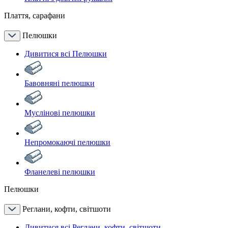
Плаття, сарафани
Пелюшки
Дивитися всі Пелюшки
Бавовняні пелюшки
Муслінові пелюшки
Непромокаючі пелюшки
Фланелеві пелюшки
Пелюшки
Реглани, кофти, світшоти
Дивитися всі Реглани, кофти, світшоти