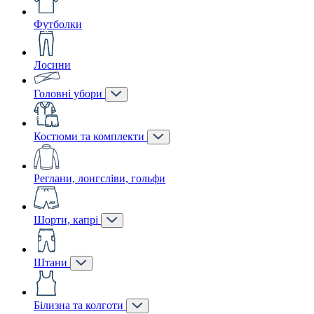
Футболки
Лосини
Головні убори
Костюми та комплекти
Реглани, лонгсліви, гольфи
Шорти, капрі
Штани
Білизна та колготи