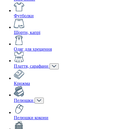
Футболки
Шорти, капрі
Одяг для хрещення
Плаття, сарафани
Крижма
Пелюшки
Пелюшки кокони