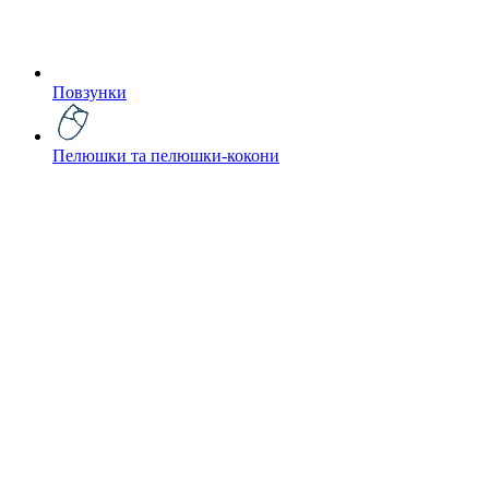
Повзунки
Пелюшки та пелюшки-кокони