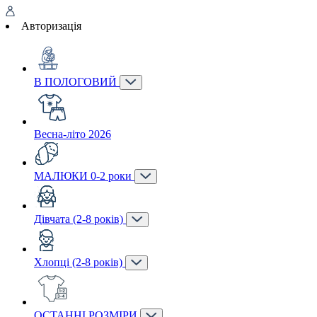
Авторизація
В ПОЛОГОВИЙ
Весна-літо 2026
МАЛЮКИ 0-2 роки
Дівчата (2-8 років)
Хлопці (2-8 років)
ОСТАННІ РОЗМІРИ