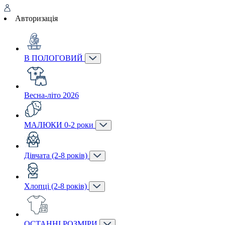
Авторизація
В ПОЛОГОВИЙ
Весна-літо 2026
МАЛЮКИ 0-2 роки
Дівчата (2-8 років)
Хлопці (2-8 років)
ОСТАННІ РОЗМІРИ