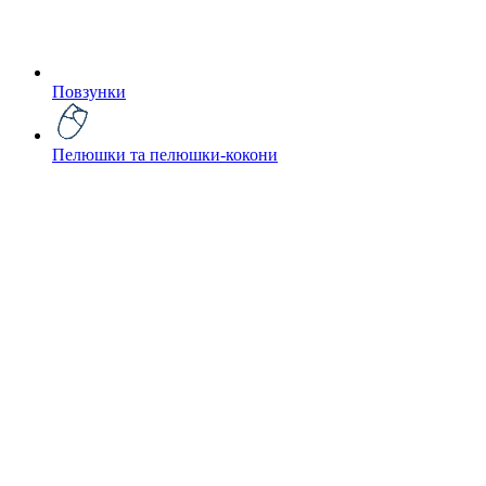
Повзунки
Пелюшки та пелюшки-кокони