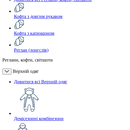
Кофта з довгим рукавом
Кофта з капюшоном
Реглан (лонгслів)
Реглани, кофти, світшоти
Верхній одяг
Дивитися всі Верхній одяг
Демісезонні комбінезони