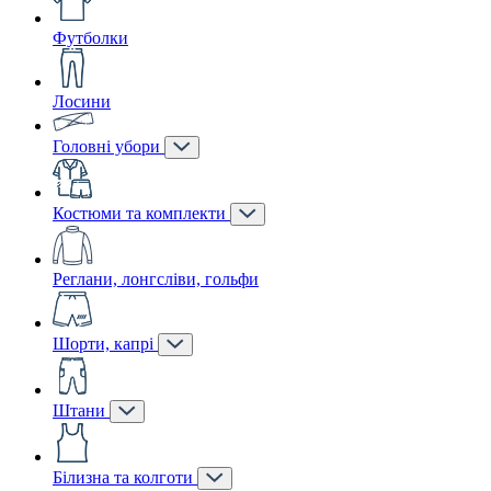
Футболки
Лосини
Головні убори
Костюми та комплекти
Реглани, лонгсліви, гольфи
Шорти, капрі
Штани
Білизна та колготи