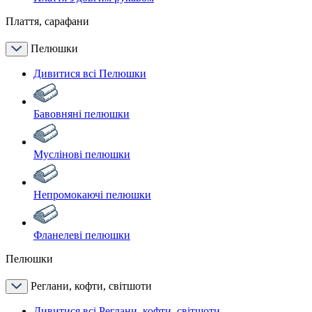
Плаття, сарафани
Пелюшки
Дивитися всі Пелюшки
Бавовняні пелюшки
Муслінові пелюшки
Непромокаючі пелюшки
Фланелеві пелюшки
Пелюшки
Реглани, кофти, світшоти
Дивитися всі Реглани, кофти, світшоти