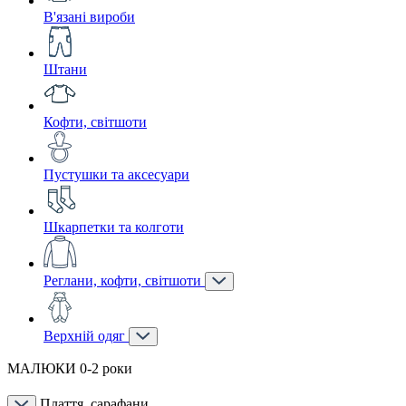
В'язані вироби
Штани
Кофти, світшоти
Пустушки та аксесуари
Шкарпетки та колготи
Реглани, кофти, світшоти
Верхній одяг
МАЛЮКИ 0-2 роки
Плаття, сарафани