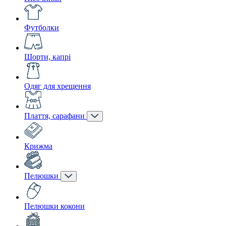
Футболки
Шорти, капрі
Одяг для хрещення
Плаття, сарафани
Крижма
Пелюшки
Пелюшки кокони