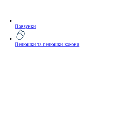
Повзунки
Пелюшки та пелюшки-кокони