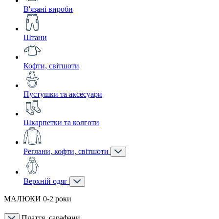
В'язані вироби
Штани
Кофти, світшоти
Пустушки та аксесуари
Шкарпетки та колготи
Реглани, кофти, світшоти
Верхній одяг
МАЛЮКИ 0-2 роки
Плаття, сарафани