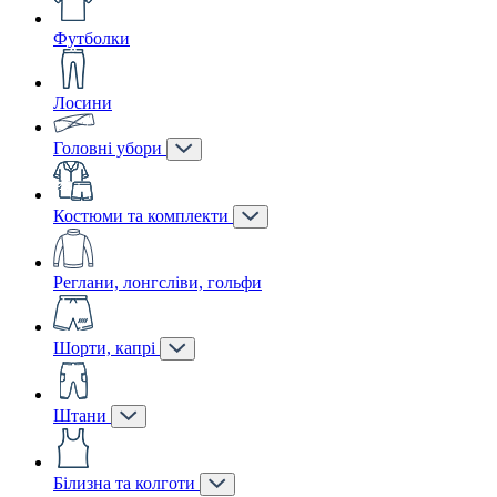
Футболки
Лосини
Головні убори
Костюми та комплекти
Реглани, лонгсліви, гольфи
Шорти, капрі
Штани
Білизна та колготи