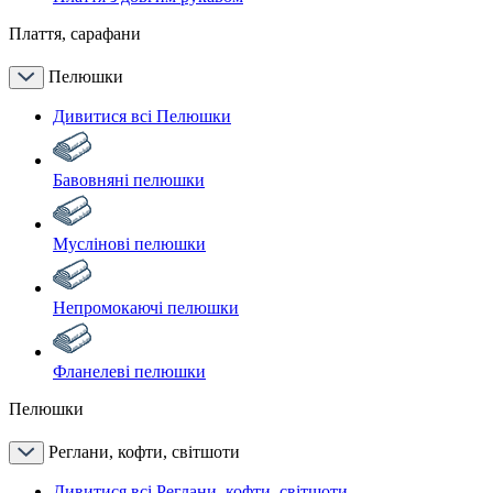
Плаття, сарафани
Пелюшки
Дивитися всі Пелюшки
Бавовняні пелюшки
Муслінові пелюшки
Непромокаючі пелюшки
Фланелеві пелюшки
Пелюшки
Реглани, кофти, світшоти
Дивитися всі Реглани, кофти, світшоти