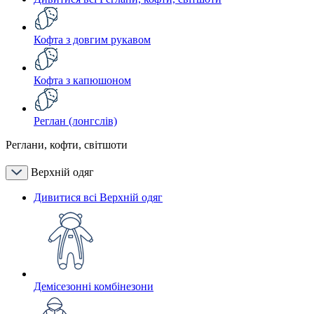
Кофта з довгим рукавом
Кофта з капюшоном
Реглан (лонгслів)
Реглани, кофти, світшоти
Верхній одяг
Дивитися всі Верхній одяг
Демісезонні комбінезони