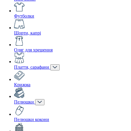
Футболки
Шорти, капрі
Одяг для хрещення
Плаття, сарафани
Крижма
Пелюшки
Пелюшки кокони