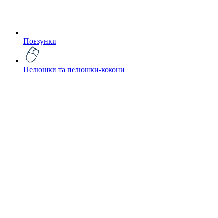
Повзунки
Пелюшки та пелюшки-кокони