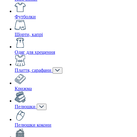
Футболки
Шорти, капрі
Одяг для хрещення
Плаття, сарафани
Крижма
Пелюшки
Пелюшки кокони