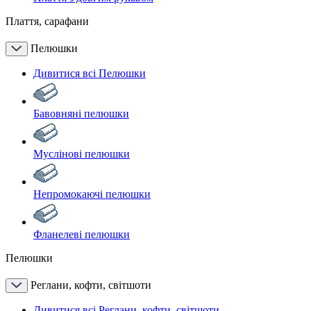
Плаття, сарафани
Пелюшки
Дивитися всі Пелюшки
Бавовняні пелюшки
Муслінові пелюшки
Непромокаючі пелюшки
Фланелеві пелюшки
Пелюшки
Реглани, кофти, світшоти
Дивитися всі Реглани, кофти, світшоти