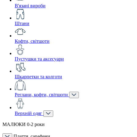
В'язані вироби
Штани
Кофти, світшоти
Пустушки та аксесуари
Шкарпетки та колготи
Реглани, кофти, світшоти
Верхній одяг
МАЛЮКИ 0-2 роки
Плаття, сарафани