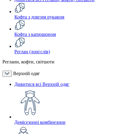
Кофта з довгим рукавом
Кофта з капюшоном
Реглан (лонгслів)
Реглани, кофти, світшоти
Верхній одяг
Дивитися всі Верхній одяг
Демісезонні комбінезони