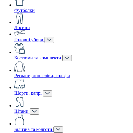
Футболки
Лосини
Головні убори
Костюми та комплекти
Реглани, лонгсліви, гольфи
Шорти, капрі
Штани
Білизна та колготи