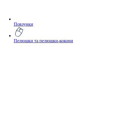
Повзунки
Пелюшки та пелюшки-кокони