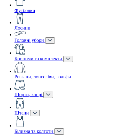
Футболки
Лосини
Головні убори
Костюми та комплекти
Реглани, лонгсліви, гольфи
Шорти, капрі
Штани
Білизна та колготи