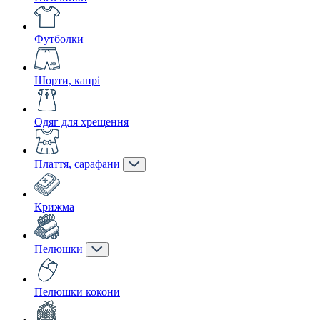
Футболки
Шорти, капрі
Одяг для хрещення
Плаття, сарафани
Крижма
Пелюшки
Пелюшки кокони