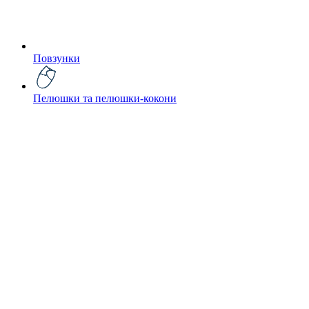
Повзунки
Пелюшки та пелюшки-кокони