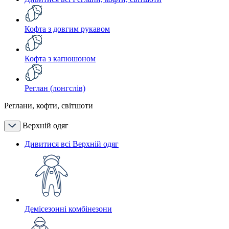
Кофта з довгим рукавом
Кофта з капюшоном
Реглан (лонгслів)
Реглани, кофти, світшоти
Верхній одяг
Дивитися всі Верхній одяг
Демісезонні комбінезони