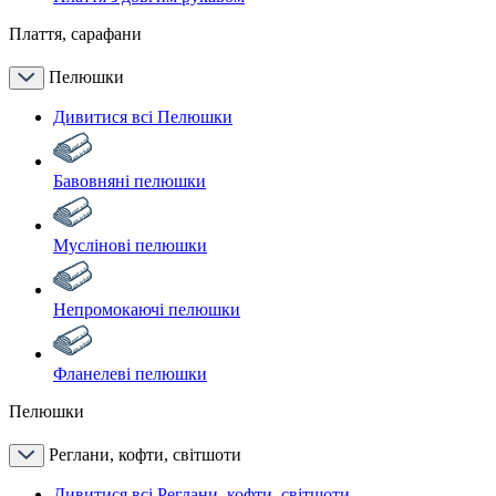
Плаття, сарафани
Пелюшки
Дивитися всі Пелюшки
Бавовняні пелюшки
Муслінові пелюшки
Непромокаючі пелюшки
Фланелеві пелюшки
Пелюшки
Реглани, кофти, світшоти
Дивитися всі Реглани, кофти, світшоти