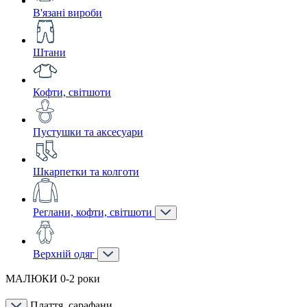
В'язані вироби
Штани
Кофти, світшоти
Пустушки та аксесуари
Шкарпетки та колготи
Реглани, кофти, світшоти
Верхній одяг
МАЛЮКИ 0-2 роки
Плаття, сарафани