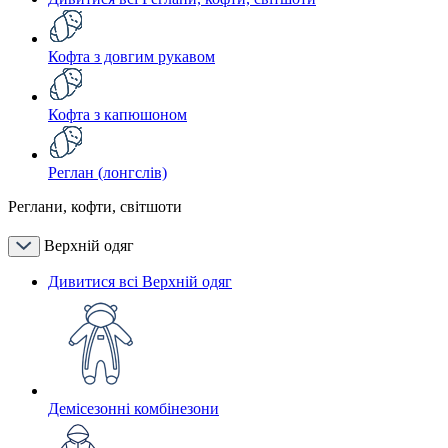
Кофта з довгим рукавом
Кофта з капюшоном
Реглан (лонгслів)
Реглани, кофти, світшоти
Верхній одяг
Дивитися всі Верхній одяг
Демісезонні комбінезони