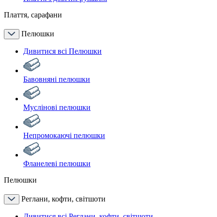
Плаття, сарафани
Пелюшки
Дивитися всі Пелюшки
Бавовняні пелюшки
Муслінові пелюшки
Непромокаючі пелюшки
Фланелеві пелюшки
Пелюшки
Реглани, кофти, світшоти
Дивитися всі Реглани, кофти, світшоти