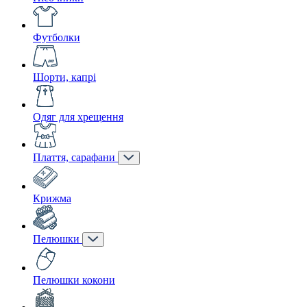
Футболки
Шорти, капрі
Одяг для хрещення
Плаття, сарафани
Крижма
Пелюшки
Пелюшки кокони