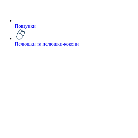
Повзунки
Пелюшки та пелюшки-кокони