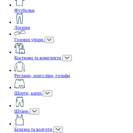
Футболки
Лосини
Головні убори
Костюми та комплекти
Реглани, лонгсліви, гольфи
Шорти, капрі
Штани
Білизна та колготи