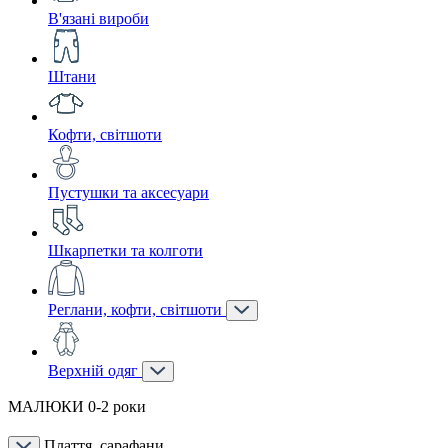
В'язані вироби
Штани
Кофти, світшоти
Пустушки та аксесуари
Шкарпетки та колготи
Реглани, кофти, світшоти
Верхній одяг
МАЛЮКИ 0-2 роки
Плаття, сарафани