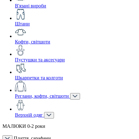
В'язані вироби
Штани
Кофти, світшоти
Пустушки та аксесуари
Шкарпетки та колготи
Реглани, кофти, світшоти
Верхній одяг
МАЛЮКИ 0-2 роки
Плаття, сарафани