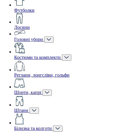
Футболки
Лосини
Головні убори
Костюми та комплекти
Реглани, лонгсліви, гольфи
Шорти, капрі
Штани
Білизна та колготи