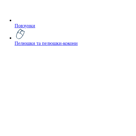
Повзунки
Пелюшки та пелюшки-кокони