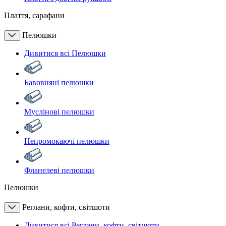
Плаття, сарафани
Пелюшки
Дивитися всі Пелюшки
Бавовняні пелюшки
Муслінові пелюшки
Непромокаючі пелюшки
Фланелеві пелюшки
Пелюшки
Реглани, кофти, світшоти
Дивитися всі Реглани, кофти, світшоти