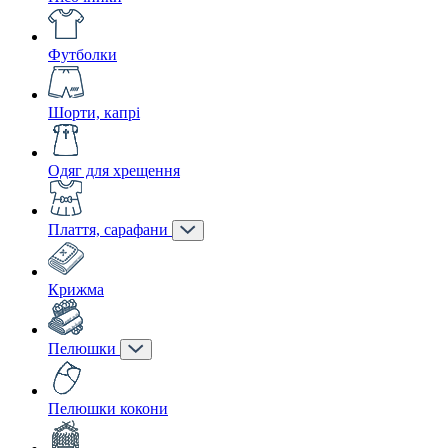
Футболки
Шорти, капрі
Одяг для хрещення
Плаття, сарафани
Крижма
Пелюшки
Пелюшки кокони