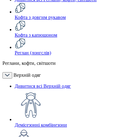
Кофта з довгим рукавом
Кофта з капюшоном
Реглан (лонгслів)
Реглани, кофти, світшоти
Верхній одяг
Дивитися всі Верхній одяг
Демісезонні комбінезони