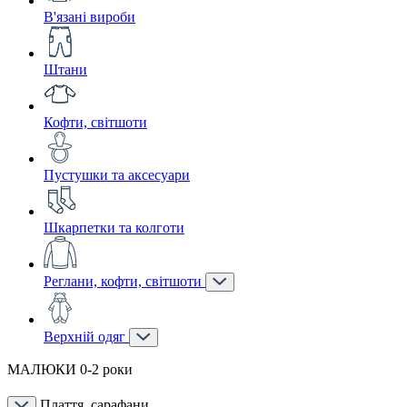
В'язані вироби
Штани
Кофти, світшоти
Пустушки та аксесуари
Шкарпетки та колготи
Реглани, кофти, світшоти
Верхній одяг
МАЛЮКИ 0-2 роки
Плаття, сарафани