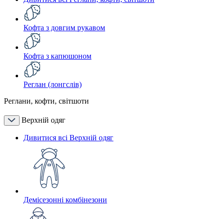
Кофта з довгим рукавом
Кофта з капюшоном
Реглан (лонгслів)
Реглани, кофти, світшоти
Верхній одяг
Дивитися всі Верхній одяг
Демісезонні комбінезони