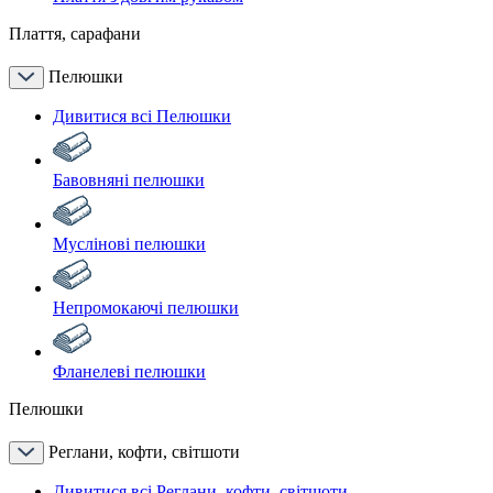
Плаття, сарафани
Пелюшки
Дивитися всі Пелюшки
Бавовняні пелюшки
Муслінові пелюшки
Непромокаючі пелюшки
Фланелеві пелюшки
Пелюшки
Реглани, кофти, світшоти
Дивитися всі Реглани, кофти, світшоти