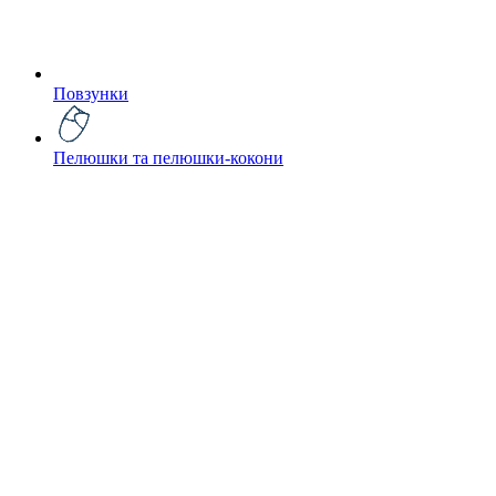
Повзунки
Пелюшки та пелюшки-кокони