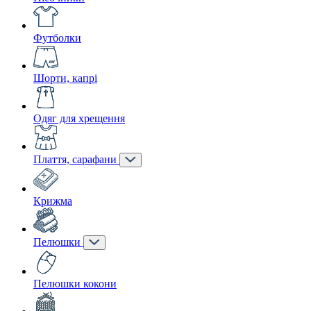
Футболки
Шорти, капрі
Одяг для хрещення
Плаття, сарафани
Крижма
Пелюшки
Пелюшки кокони