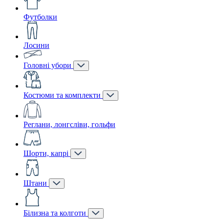
Футболки
Лосини
Головні убори
Костюми та комплекти
Реглани, лонгсліви, гольфи
Шорти, капрі
Штани
Білизна та колготи