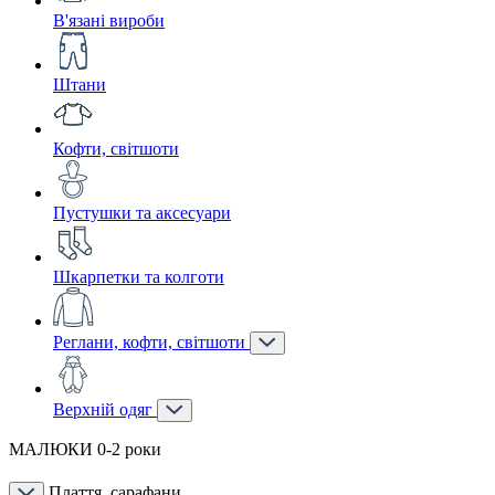
В'язані вироби
Штани
Кофти, світшоти
Пустушки та аксесуари
Шкарпетки та колготи
Реглани, кофти, світшоти
Верхній одяг
МАЛЮКИ 0-2 роки
Плаття, сарафани