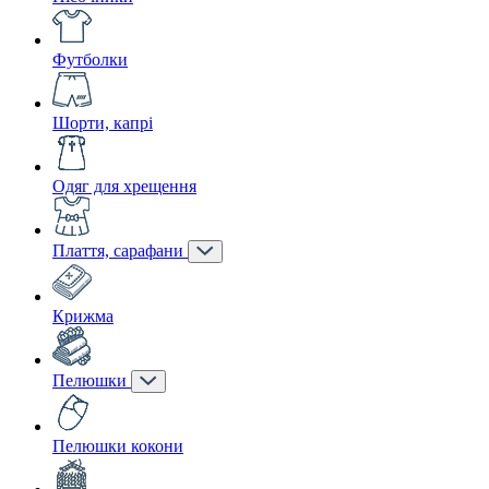
Футболки
Шорти, капрі
Одяг для хрещення
Плаття, сарафани
Крижма
Пелюшки
Пелюшки кокони