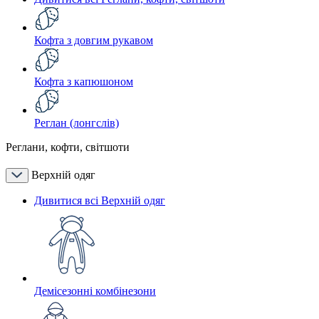
Кофта з довгим рукавом
Кофта з капюшоном
Реглан (лонгслів)
Реглани, кофти, світшоти
Верхній одяг
Дивитися всі Верхній одяг
Демісезонні комбінезони