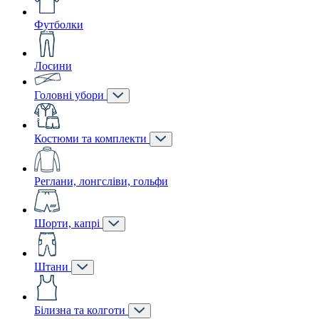
Футболки
Лосини
Головні убори
Костюми та комплекти
Реглани, лонгсліви, гольфи
Шорти, капрі
Штани
Білизна та колготи