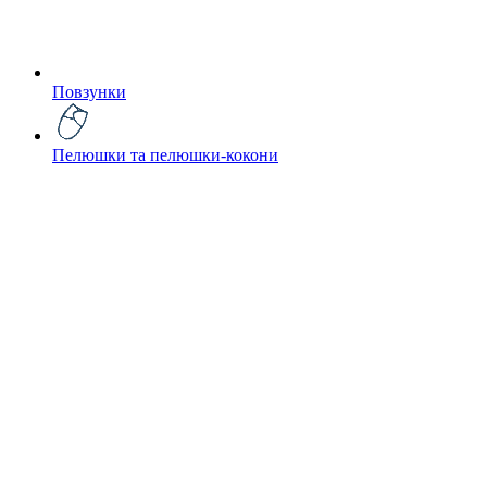
Повзунки
Пелюшки та пелюшки-кокони