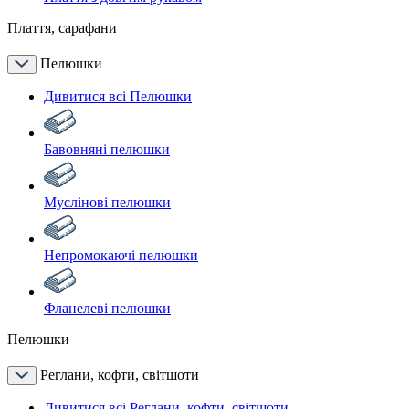
Плаття, сарафани
Пелюшки
Дивитися всі Пелюшки
Бавовняні пелюшки
Муслінові пелюшки
Непромокаючі пелюшки
Фланелеві пелюшки
Пелюшки
Реглани, кофти, світшоти
Дивитися всі Реглани, кофти, світшоти