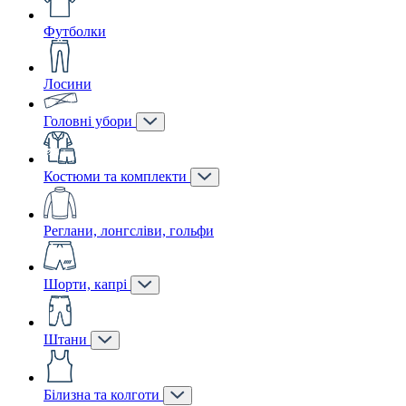
Футболки
Лосини
Головні убори
Костюми та комплекти
Реглани, лонгсліви, гольфи
Шорти, капрі
Штани
Білизна та колготи