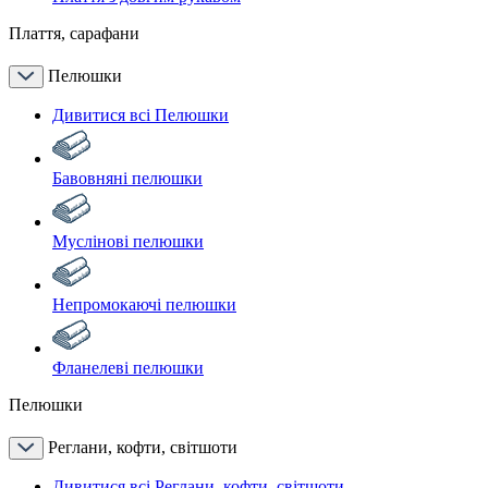
Плаття, сарафани
Пелюшки
Дивитися всі Пелюшки
Бавовняні пелюшки
Муслінові пелюшки
Непромокаючі пелюшки
Фланелеві пелюшки
Пелюшки
Реглани, кофти, світшоти
Дивитися всі Реглани, кофти, світшоти