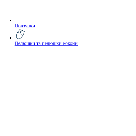
Повзунки
Пелюшки та пелюшки-кокони