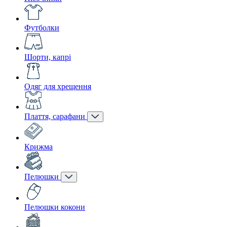
Футболки
Шорти, капрі
Одяг для хрещення
Плаття, сарафани
Крижма
Пелюшки
Пелюшки кокони