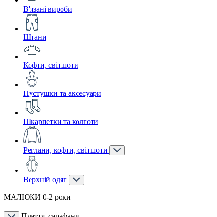
В'язані вироби
Штани
Кофти, світшоти
Пустушки та аксесуари
Шкарпетки та колготи
Реглани, кофти, світшоти
Верхній одяг
МАЛЮКИ 0-2 роки
Плаття, сарафани