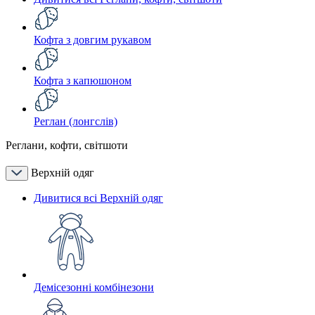
Кофта з довгим рукавом
Кофта з капюшоном
Реглан (лонгслів)
Реглани, кофти, світшоти
Верхній одяг
Дивитися всі Верхній одяг
Демісезонні комбінезони