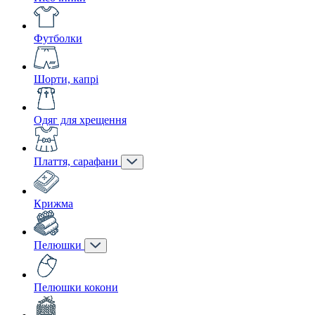
Футболки
Шорти, капрі
Одяг для хрещення
Плаття, сарафани
Крижма
Пелюшки
Пелюшки кокони