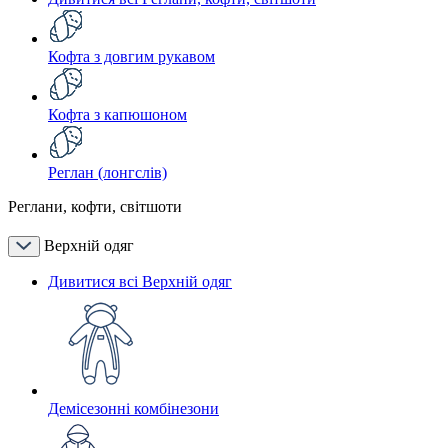
Кофта з довгим рукавом
Кофта з капюшоном
Реглан (лонгслів)
Реглани, кофти, світшоти
Верхній одяг
Дивитися всі Верхній одяг
Демісезонні комбінезони