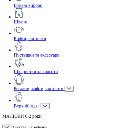
В'язані вироби
Штани
Кофти, світшоти
Пустушки та аксесуари
Шкарпетки та колготи
Реглани, кофти, світшоти
Верхній одяг
МАЛЮКИ 0-2 роки
Плаття, сарафани