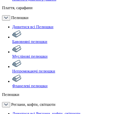
Плаття, сарафани
Пелюшки
Дивитися всі Пелюшки
Бавовняні пелюшки
Муслінові пелюшки
Непромокаючі пелюшки
Фланелеві пелюшки
Пелюшки
Реглани, кофти, світшоти
Дивитися всі Реглани, кофти, світшоти