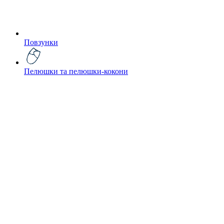
Повзунки
Пелюшки та пелюшки-кокони