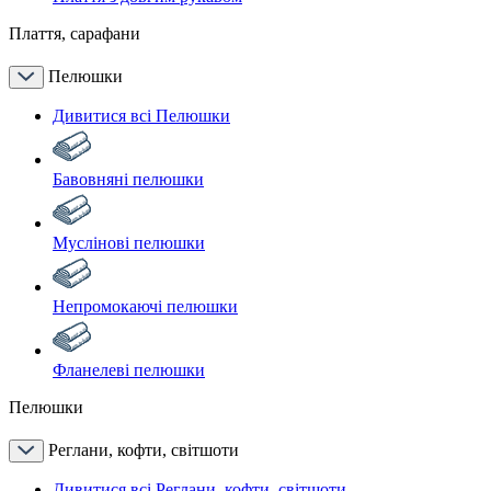
Плаття, сарафани
Пелюшки
Дивитися всі Пелюшки
Бавовняні пелюшки
Муслінові пелюшки
Непромокаючі пелюшки
Фланелеві пелюшки
Пелюшки
Реглани, кофти, світшоти
Дивитися всі Реглани, кофти, світшоти