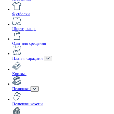
Футболки
Шорти, капрі
Одяг для хрещення
Плаття, сарафани
Крижма
Пелюшки
Пелюшки кокони