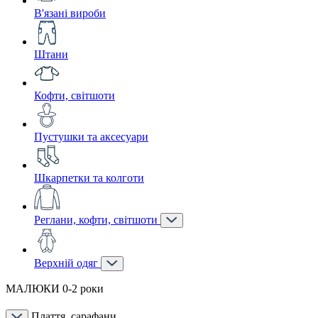
В'язані вироби
Штани
Кофти, світшоти
Пустушки та аксесуари
Шкарпетки та колготи
Реглани, кофти, світшоти
Верхній одяг
МАЛЮКИ 0-2 роки
Плаття, сарафани