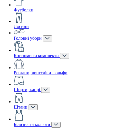
Футболки
Лосини
Головні убори
Костюми та комплекти
Реглани, лонгсліви, гольфи
Шорти, капрі
Штани
Білизна та колготи