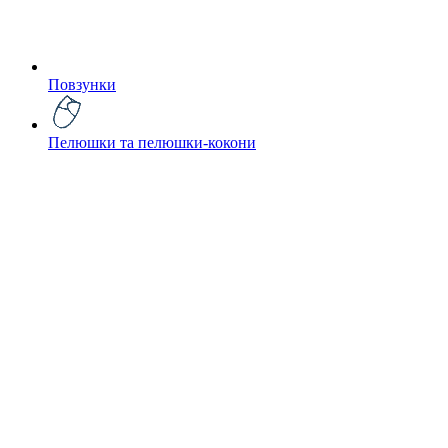
Повзунки
Пелюшки та пелюшки-кокони