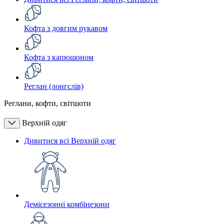
Кофта з довгим рукавом
Кофта з капюшоном
Реглан (лонгслів)
Реглани, кофти, світшоти
Верхній одяг
Дивитися всі Верхній одяг
Демісезонні комбінезони