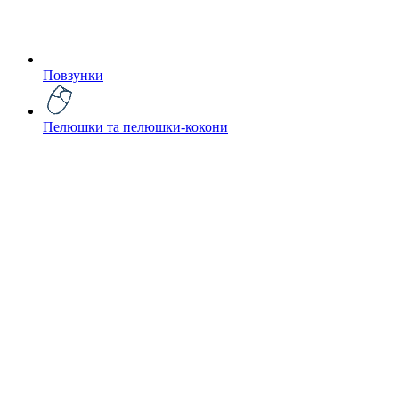
Повзунки
Пелюшки та пелюшки-кокони