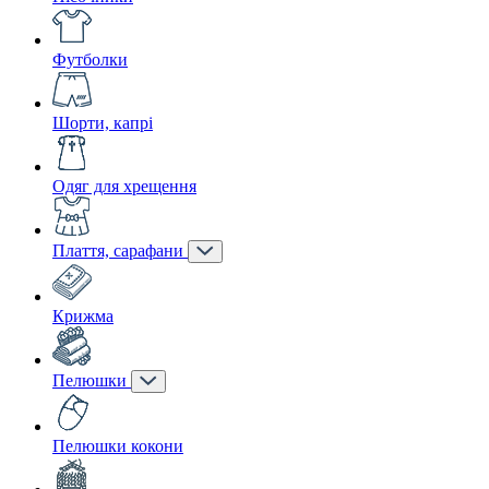
Футболки
Шорти, капрі
Одяг для хрещення
Плаття, сарафани
Крижма
Пелюшки
Пелюшки кокони