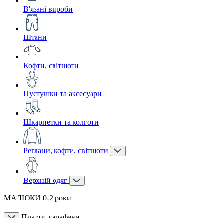
В'язані вироби
Штани
Кофти, світшоти
Пустушки та аксесуари
Шкарпетки та колготи
Реглани, кофти, світшоти
Верхній одяг
МАЛЮКИ 0-2 роки
Плаття, сарафани