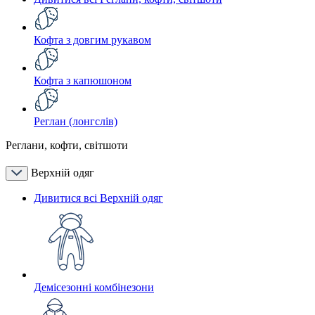
Кофта з довгим рукавом
Кофта з капюшоном
Реглан (лонгслів)
Реглани, кофти, світшоти
Верхній одяг
Дивитися всі Верхній одяг
Демісезонні комбінезони