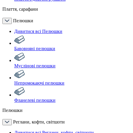
Плаття, сарафани
Пелюшки
Дивитися всі Пелюшки
Бавовняні пелюшки
Муслінові пелюшки
Непромокаючі пелюшки
Фланелеві пелюшки
Пелюшки
Реглани, кофти, світшоти
Дивитися всі Реглани, кофти, світшоти