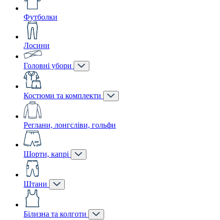
Футболки
Лосини
Головні убори
Костюми та комплекти
Реглани, лонгсліви, гольфи
Шорти, капрі
Штани
Білизна та колготи