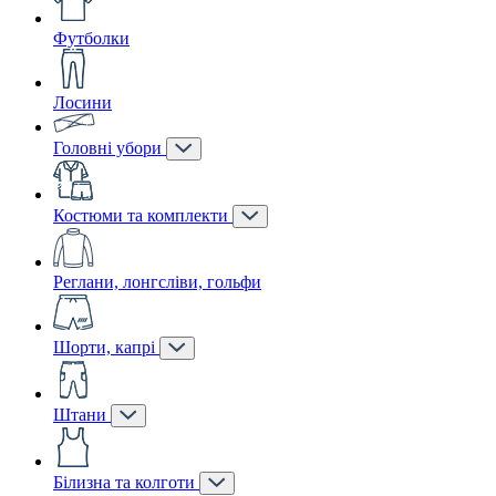
Футболки
Лосини
Головні убори
Костюми та комплекти
Реглани, лонгсліви, гольфи
Шорти, капрі
Штани
Білизна та колготи