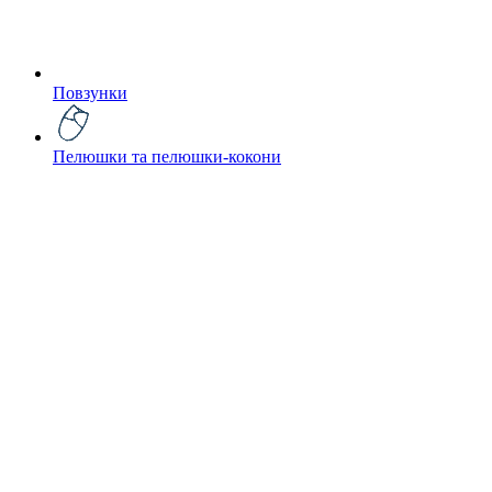
Повзунки
Пелюшки та пелюшки-кокони