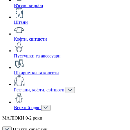
В'язані вироби
Штани
Кофти, світшоти
Пустушки та аксесуари
Шкарпетки та колготи
Реглани, кофти, світшоти
Верхній одяг
МАЛЮКИ 0-2 роки
Плаття, сарафани