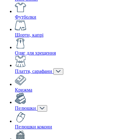
Футболки
Шорти, капрі
Одяг для хрещення
Плаття, сарафани
Крижма
Пелюшки
Пелюшки кокони