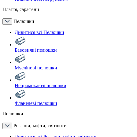
Плаття, сарафани
Пелюшки
Дивитися всі Пелюшки
Бавовняні пелюшки
Муслінові пелюшки
Непромокаючі пелюшки
Фланелеві пелюшки
Пелюшки
Реглани, кофти, світшоти
Дивитися всі Реглани, кофти, світшоти