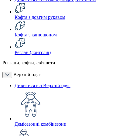
Кофта з довгим рукавом
Кофта з капюшоном
Реглан (лонгслів)
Реглани, кофти, світшоти
Верхній одяг
Дивитися всі Верхній одяг
Демісезонні комбінезони