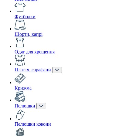
Футболки
Шорти, капрі
Одяг для хрещення
Плаття, сарафани
Крижма
Пелюшки
Пелюшки кокони