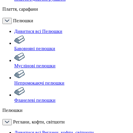
Плаття, сарафани
Пелюшки
Дивитися всі Пелюшки
Бавовняні пелюшки
Муслінові пелюшки
Непромокаючі пелюшки
Фланелеві пелюшки
Пелюшки
Реглани, кофти, світшоти
Дивитися всі Реглани, кофти, світшоти