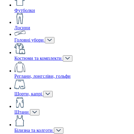
Футболки
Лосини
Головні убори
Костюми та комплекти
Реглани, лонгсліви, гольфи
Шорти, капрі
Штани
Білизна та колготи