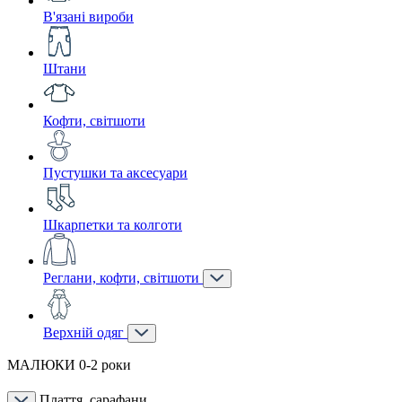
В'язані вироби
Штани
Кофти, світшоти
Пустушки та аксесуари
Шкарпетки та колготи
Реглани, кофти, світшоти
Верхній одяг
МАЛЮКИ 0-2 роки
Плаття, сарафани