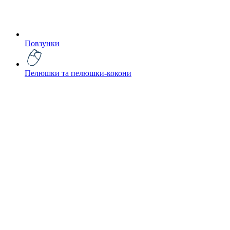
Повзунки
Пелюшки та пелюшки-кокони