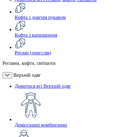
Кофта з довгим рукавом
Кофта з капюшоном
Реглан (лонгслів)
Реглани, кофти, світшоти
Верхній одяг
Дивитися всі Верхній одяг
Демісезонні комбінезони