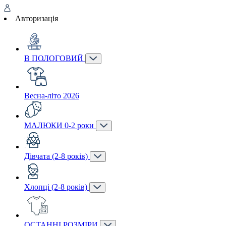
Авторизація
В ПОЛОГОВИЙ
Весна-літо 2026
МАЛЮКИ 0-2 роки
Дівчата (2-8 років)
Хлопці (2-8 років)
ОСТАННІ РОЗМІРИ