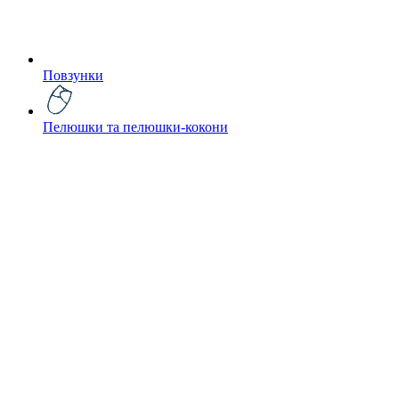
Повзунки
Пелюшки та пелюшки-кокони