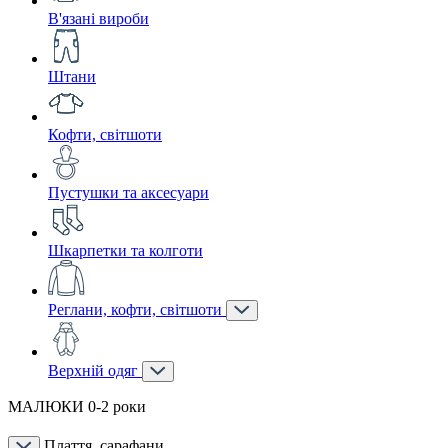
В'язані вироби
Штани
Кофти, світшоти
Пустушки та аксесуари
Шкарпетки та колготи
Реглани, кофти, світшоти
Верхній одяг
МАЛЮКИ 0-2 роки
Плаття, сарафани