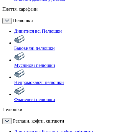
Плаття, сарафани
Пелюшки
Дивитися всі Пелюшки
Бавовняні пелюшки
Муслінові пелюшки
Непромокаючі пелюшки
Фланелеві пелюшки
Пелюшки
Реглани, кофти, світшоти
Дивитися всі Реглани, кофти, світшоти