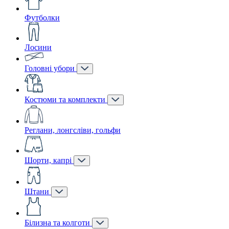
Футболки
Лосини
Головні убори
Костюми та комплекти
Реглани, лонгсліви, гольфи
Шорти, капрі
Штани
Білизна та колготи