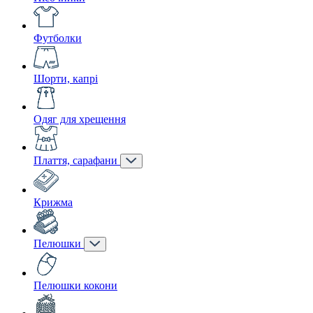
Футболки
Шорти, капрі
Одяг для хрещення
Плаття, сарафани
Крижма
Пелюшки
Пелюшки кокони