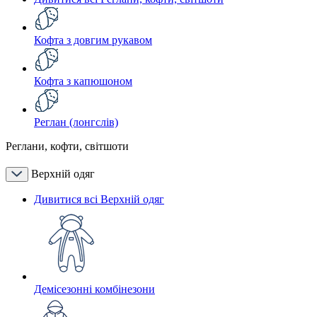
Кофта з довгим рукавом
Кофта з капюшоном
Реглан (лонгслів)
Реглани, кофти, світшоти
Верхній одяг
Дивитися всі Верхній одяг
Демісезонні комбінезони