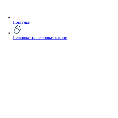
Повзунки
Пелюшки та пелюшки-кокони