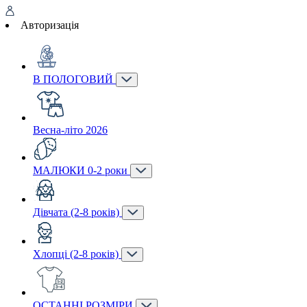
Авторизація
В ПОЛОГОВИЙ
Весна-літо 2026
МАЛЮКИ 0-2 роки
Дівчата (2-8 років)
Хлопці (2-8 років)
ОСТАННІ РОЗМІРИ