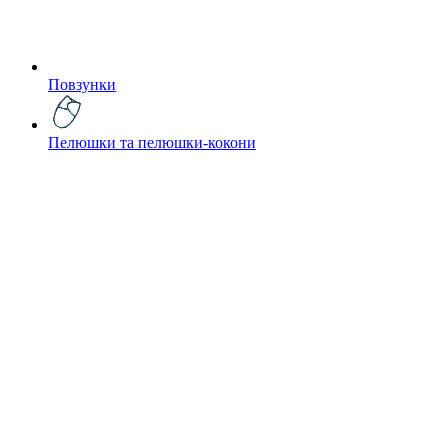
Повзунки
Пелюшки та пелюшки-кокони