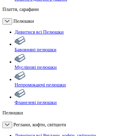
Плаття, сарафани
Пелюшки
Дивитися всі Пелюшки
Бавовняні пелюшки
Муслінові пелюшки
Непромокаючі пелюшки
Фланелеві пелюшки
Пелюшки
Реглани, кофти, світшоти
Дивитися всі Реглани, кофти, світшоти