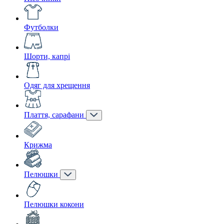
Футболки
Шорти, капрі
Одяг для хрещення
Плаття, сарафани
Крижма
Пелюшки
Пелюшки кокони