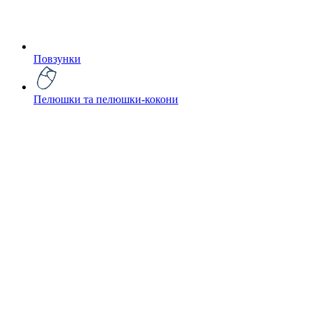
Повзунки
Пелюшки та пелюшки-кокони