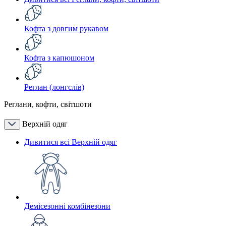
Кофта з довгим рукавом
Кофта з капюшоном
Реглан (лонгслів)
Реглани, кофти, світшоти
Верхній одяг
Дивитися всі Верхній одяг
Демісезонні комбінезони