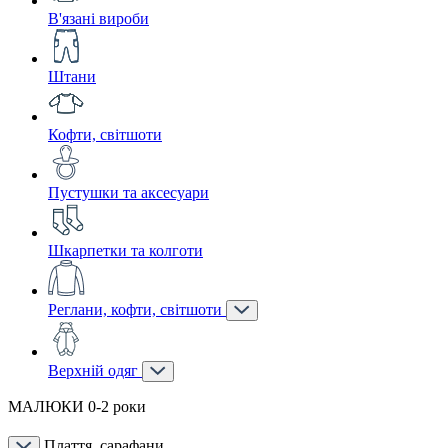
В'язані вироби
Штани
Кофти, світшоти
Пустушки та аксесуари
Шкарпетки та колготи
Реглани, кофти, світшоти
Верхній одяг
МАЛЮКИ 0-2 роки
Плаття, сарафани