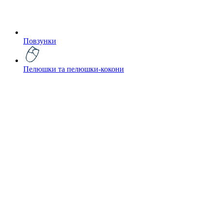
Повзунки
Пелюшки та пелюшки-кокони