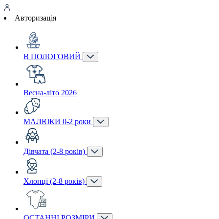
Авторизація
В ПОЛОГОВИЙ
Весна-літо 2026
МАЛЮКИ 0-2 роки
Дівчата (2-8 років)
Хлопці (2-8 років)
ОСТАННІ РОЗМІРИ