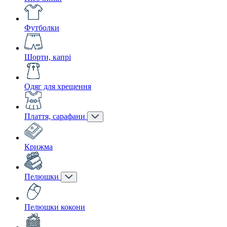
Футболки
Шорти, капрі
Одяг для хрещення
Плаття, сарафани
Крижма
Пелюшки
Пелюшки кокони