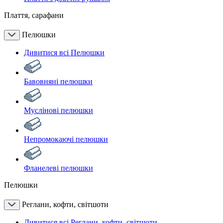
Плаття, сарафани
Пелюшки
Дивитися всі Пелюшки
Бавовняні пелюшки
Муслінові пелюшки
Непромокаючі пелюшки
Фланелеві пелюшки
Пелюшки
Реглани, кофти, світшоти
Дивитися всі Реглани, кофти, світшоти