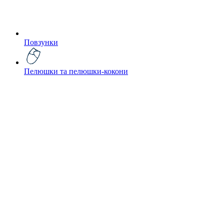
Повзунки
Пелюшки та пелюшки-кокони