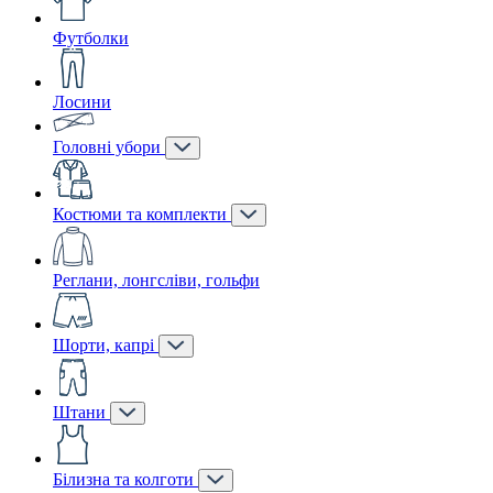
Футболки
Лосини
Головні убори
Костюми та комплекти
Реглани, лонгсліви, гольфи
Шорти, капрі
Штани
Білизна та колготи