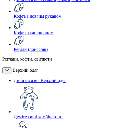
Кофта з довгим рукавом
Кофта з капюшоном
Реглан (лонгслів)
Реглани, кофти, світшоти
Верхній одяг
Дивитися всі Верхній одяг
Демісезонні комбінезони