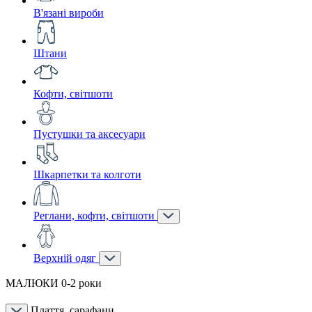
В'язані вироби
Штани
Кофти, світшоти
Пустушки та аксесуари
Шкарпетки та колготи
Реглани, кофти, світшоти
Верхній одяг
МАЛЮКИ 0-2 роки
Плаття, сарафани