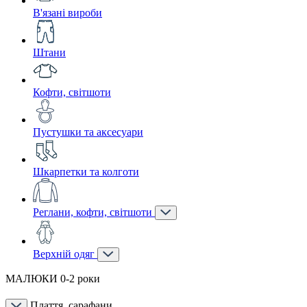
В'язані вироби
Штани
Кофти, світшоти
Пустушки та аксесуари
Шкарпетки та колготи
Реглани, кофти, світшоти
Верхній одяг
МАЛЮКИ 0-2 роки
Плаття, сарафани