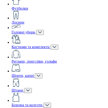
Футболки
Лосини
Головні убори
Костюми та комплекти
Реглани, лонгсліви, гольфи
Шорти, капрі
Штани
Білизна та колготи