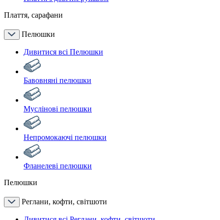
Плаття, сарафани
Пелюшки
Дивитися всі Пелюшки
Бавовняні пелюшки
Муслінові пелюшки
Непромокаючі пелюшки
Фланелеві пелюшки
Пелюшки
Реглани, кофти, світшоти
Дивитися всі Реглани, кофти, світшоти