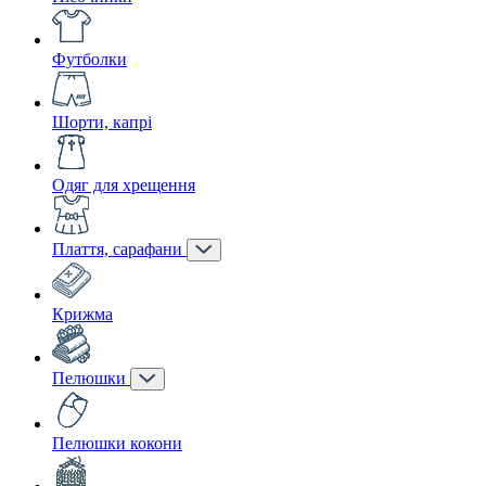
Футболки
Шорти, капрі
Одяг для хрещення
Плаття, сарафани
Крижма
Пелюшки
Пелюшки кокони