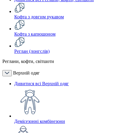
Кофта з довгим рукавом
Кофта з капюшоном
Реглан (лонгслів)
Реглани, кофти, світшоти
Верхній одяг
Дивитися всі Верхній одяг
Демісезонні комбінезони