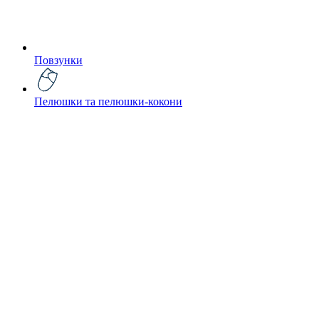
Повзунки
Пелюшки та пелюшки-кокони