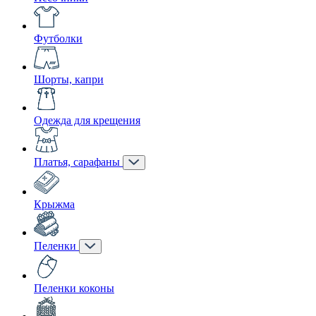
Футболки
Шорты, капри
Одежда для крещения
Платья, сарафаны
Крыжма
Пеленки
Пеленки коконы