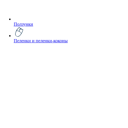
Ползунки
Пеленки и пеленки-коконы