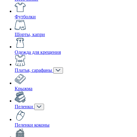
Футболки
Шорты, капри
Одежда для крещения
Платья, сарафаны
Крыжма
Пеленки
Пеленки коконы