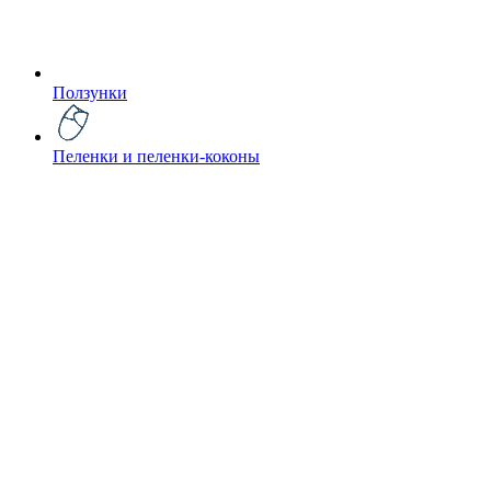
Ползунки
Пеленки и пеленки-коконы