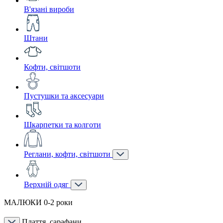
В'язані вироби
Штани
Кофти, світшоти
Пустушки та аксесуари
Шкарпетки та колготи
Реглани, кофти, світшоти
Верхній одяг
МАЛЮКИ 0-2 роки
Плаття, сарафани