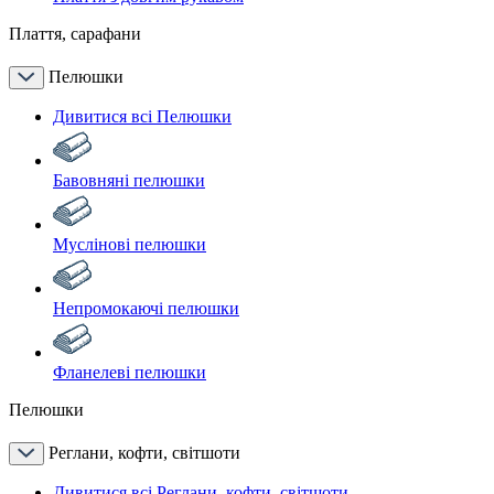
Плаття, сарафани
Пелюшки
Дивитися всі Пелюшки
Бавовняні пелюшки
Муслінові пелюшки
Непромокаючі пелюшки
Фланелеві пелюшки
Пелюшки
Реглани, кофти, світшоти
Дивитися всі Реглани, кофти, світшоти