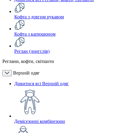
Кофта з довгим рукавом
Кофта з капюшоном
Реглан (лонгслів)
Реглани, кофти, світшоти
Верхній одяг
Дивитися всі Верхній одяг
Демісезонні комбінезони