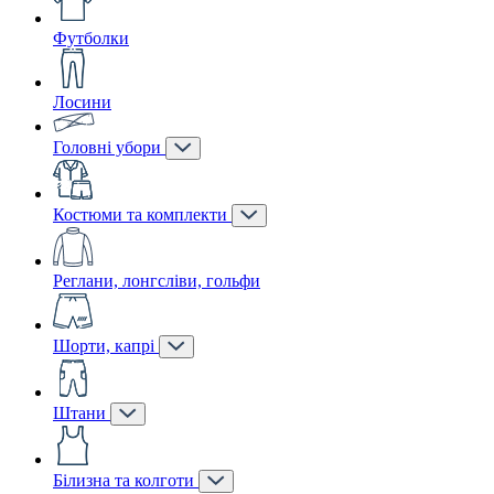
Футболки
Лосини
Головні убори
Костюми та комплекти
Реглани, лонгсліви, гольфи
Шорти, капрі
Штани
Білизна та колготи