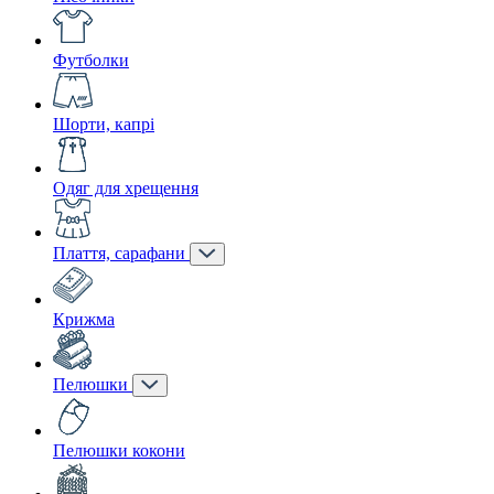
Футболки
Шорти, капрі
Одяг для хрещення
Плаття, сарафани
Крижма
Пелюшки
Пелюшки кокони