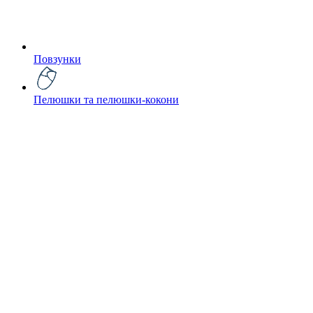
Повзунки
Пелюшки та пелюшки-кокони