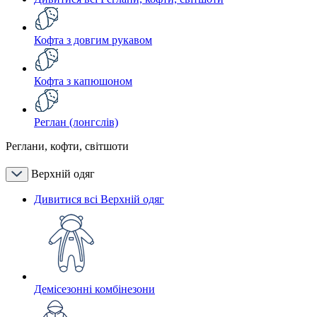
Кофта з довгим рукавом
Кофта з капюшоном
Реглан (лонгслів)
Реглани, кофти, світшоти
Верхній одяг
Дивитися всі Верхній одяг
Демісезонні комбінезони