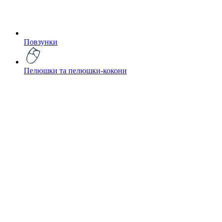
Повзунки
Пелюшки та пелюшки-кокони