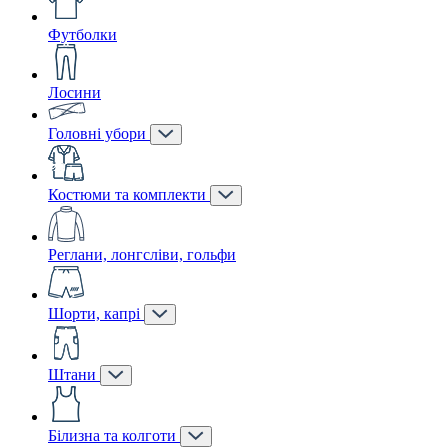
Футболки
Лосини
Головні убори
Костюми та комплекти
Реглани, лонгсліви, гольфи
Шорти, капрі
Штани
Білизна та колготи