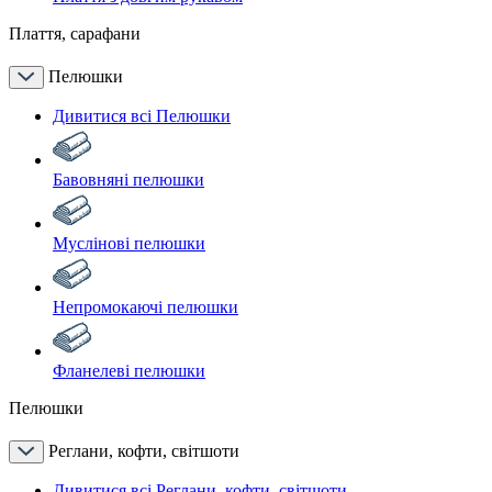
Плаття, сарафани
Пелюшки
Дивитися всі Пелюшки
Бавовняні пелюшки
Муслінові пелюшки
Непромокаючі пелюшки
Фланелеві пелюшки
Пелюшки
Реглани, кофти, світшоти
Дивитися всі Реглани, кофти, світшоти