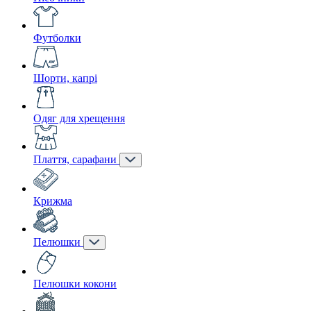
Футболки
Шорти, капрі
Одяг для хрещення
Плаття, сарафани
Крижма
Пелюшки
Пелюшки кокони