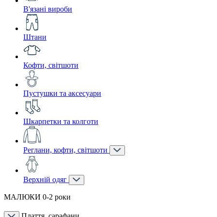
В'язані вироби
Штани
Кофти, світшоти
Пустушки та аксесуари
Шкарпетки та колготи
Реглани, кофти, світшоти
Верхній одяг
МАЛЮКИ 0-2 роки
Плаття, сарафани