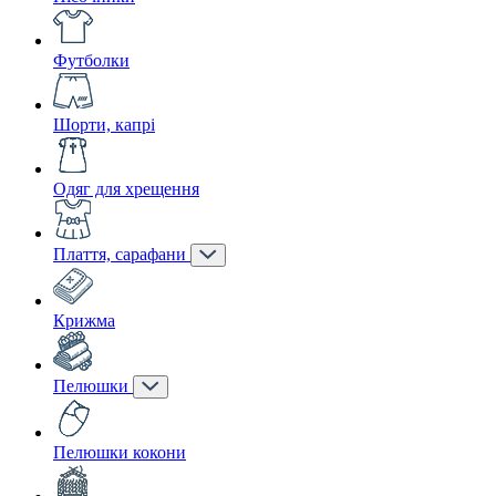
Футболки
Шорти, капрі
Одяг для хрещення
Плаття, сарафани
Крижма
Пелюшки
Пелюшки кокони