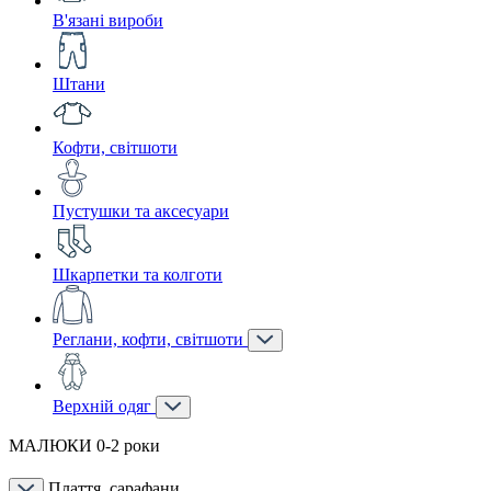
В'язані вироби
Штани
Кофти, світшоти
Пустушки та аксесуари
Шкарпетки та колготи
Реглани, кофти, світшоти
Верхній одяг
МАЛЮКИ 0-2 роки
Плаття, сарафани