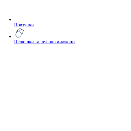
Повзунки
Пелюшки та пелюшки-кокони