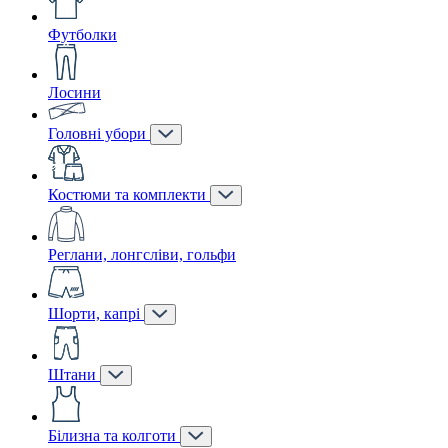
Футболки
Лосини
Головні убори
Костюми та комплекти
Реглани, лонгсліви, гольфи
Шорти, капрі
Штани
Білизна та колготи