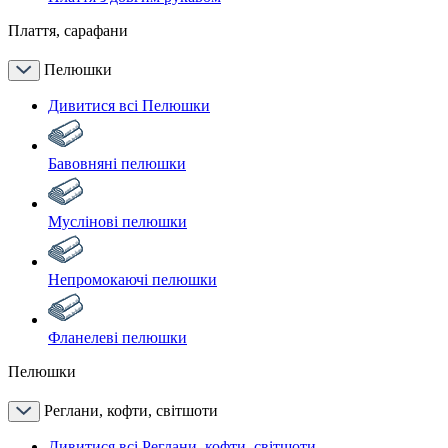
Плаття, сарафани
Пелюшки
Дивитися всі Пелюшки
Бавовняні пелюшки
Муслінові пелюшки
Непромокаючі пелюшки
Фланелеві пелюшки
Пелюшки
Реглани, кофти, світшоти
Дивитися всі Реглани, кофти, світшоти