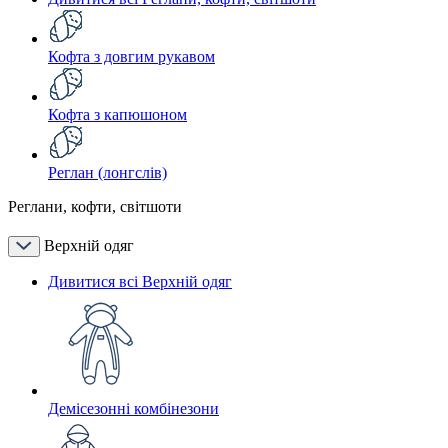
Кофта з довгим рукавом
Кофта з капюшоном
Реглан (лонгслів)
Реглани, кофти, світшоти
Верхній одяг
Дивитися всі Верхній одяг
Демісезонні комбінезони