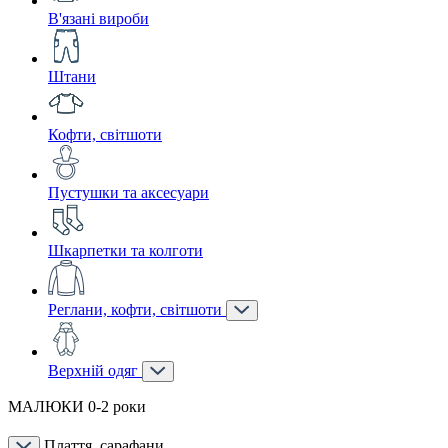
В'язані вироби
Штани
Кофти, світшоти
Пустушки та аксесуари
Шкарпетки та колготи
Реглани, кофти, світшоти
Верхній одяг
МАЛЮКИ 0-2 роки
Плаття, сарафани