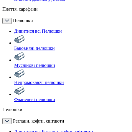
Плаття, сарафани
Пелюшки
Дивитися всі Пелюшки
Бавовняні пелюшки
Муслінові пелюшки
Непромокаючі пелюшки
Фланелеві пелюшки
Пелюшки
Реглани, кофти, світшоти
Дивитися всі Реглани, кофти, світшоти