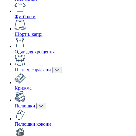
Футболки
Шорти, капрі
Одяг для хрещення
Плаття, сарафани
Крижма
Пелюшки
Пелюшки кокони