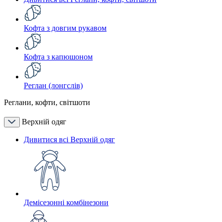
Кофта з довгим рукавом
Кофта з капюшоном
Реглан (лонгслів)
Реглани, кофти, світшоти
Верхній одяг
Дивитися всі Верхній одяг
Демісезонні комбінезони