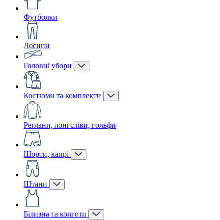
Футболки
Лосини
Головні убори
Костюми та комплекти
Реглани, лонгсліви, гольфи
Шорти, капрі
Штани
Білизна та колготи