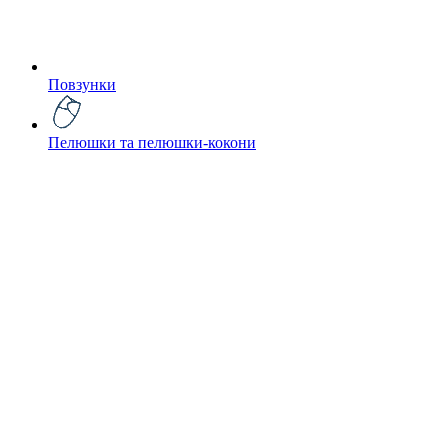
Повзунки
Пелюшки та пелюшки-кокони